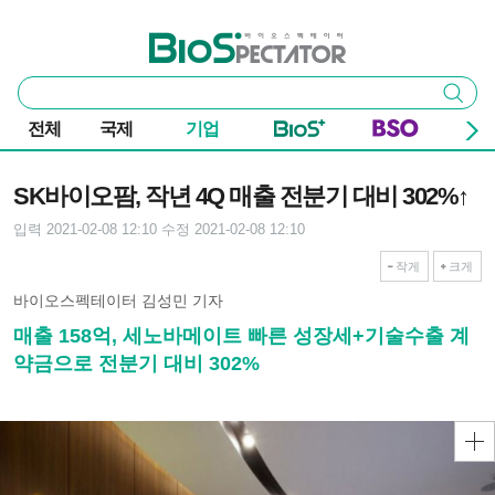
본문 바로가기
주요 메뉴
바이오스펙테이터
통
검색
합
검
전체
국제
기업
색
기사본문
SK바이오팜, 작년 4Q 매출 전분기 대비 302%↑
입력 2021-02-08 12:10
수정 2021-02-08 12:10
작게
크게
바이오스펙테이터 김성민 기자
매출 158억, 세노바메이트 빠른 성장세+기술수출 계
약금으로 전분기 대비 302%