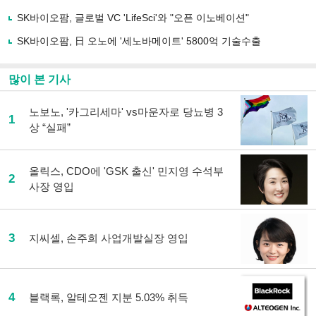
하
SK바이오팜, 글로벌 VC 'LifeSci'와 "오픈 이노베이션"
기
SK바이오팜, 日 오노에 '세노바메이트' 5800억 기술수출
많이 본 기사
노보노, '카그리세마' vs마운자로 당뇨병 3
1
상 “실패”
올릭스, CDO에 'GSK 출신' 민지영 수석부
2
사장 영입
3
지씨셀, 손주희 사업개발실장 영입
4
블랙록, 알테오젠 지분 5.03% 취득