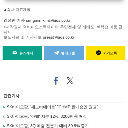
▲회사 자료제공
김성민 기자
sungmin.kim@bios.co.kr
<저작권자 © 바이오스펙테이터 무단전재 및 재배포, AI학습 이용 금
지>
보도자료 및 기사제보
press@bios.co.kr
뉴스레터
텔레그램
카카오톡
페
트위
이
터로
스
기사
북
공유
관련기사
으
하기
로
SK바이오팜, '세노바메이트' "CHMP 판매승인 권고"
기
사
SK바이오팜, '아벨' 지분 12%, 3200만弗 매각
공
유
SK바이오팜, 3Q 매출 전분기 대비 89.9% 증가