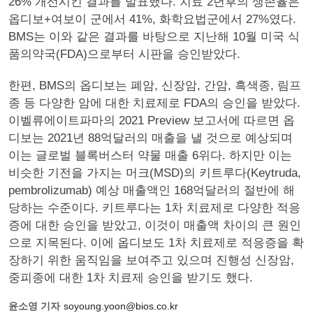
26% 개선시킨 결과를 발표했다. 치료 2년후의 생존율은
옵디보+여보이 군에서 41%, 화학요법군에서 27%였다.
BMS는 이와 같은 결과를 바탕으로 지난해 10월 미국 식
품의약국(FDA)으로부터 시판을 승인받았다.
한편, BMS의 옵디보는 폐암, 신장암, 간암, 흑색종, 림프
종 등 다양한 암에 대한 치료제로 FDA의 승인을 받았다.
이벨류에이트파마의 2021 Preview 보고서에 따르면 옵
디보는 2021년 88억달러의 매출을 낼 것으로 예상되며
이는 글로벌 블록버스터 약물 매출 6위다. 하지만 이는
비슷한 기전을 가지는 머크(MSD)의 키트루다(Keytruda,
pembrolizumab) 예상 매출액인 168억달러의 절반에 해
당하는 수준이다. 키트루다는 1차 치료제로 다양한 적응
증에 대한 승인을 받았고, 이것이 매출액 차이의 큰 원인
으로 지목된다. 이에 옵디보도 1차 치료제로 적응증을 확
장하기 위한 움직임을 보여주고 있으며 진행성 신장암,
중피종에 대한 1차 치료제 승인을 받기도 했다.
윤소영 기자
soyoung.yoon@bios.co.kr