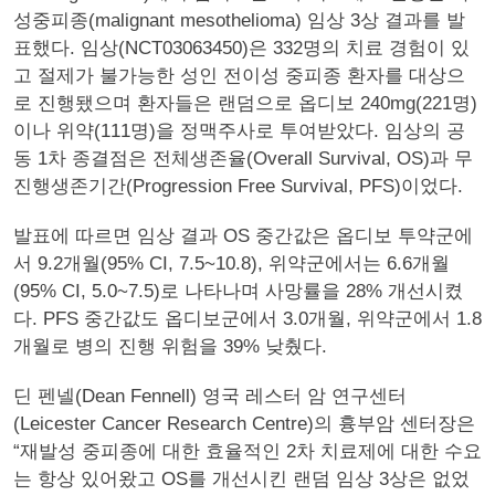
성중피종(malignant mesothelioma) 임상 3상 결과를 발
표했다. 임상(NCT03063450)은 332명의 치료 경험이 있
고 절제가 불가능한 성인 전이성 중피종 환자를 대상으
로 진행됐으며 환자들은 랜덤으로 옵디보 240mg(221명)
이나 위약(111명)을 정맥주사로 투여받았다. 임상의 공
동 1차 종결점은 전체생존율(Overall Survival, OS)과 무
진행생존기간(Progression Free Survival, PFS)이었다.
발표에 따르면 임상 결과 OS 중간값은 옵디보 투약군에
서 9.2개월(95% CI, 7.5~10.8), 위약군에서는 6.6개월
(95% CI, 5.0~7.5)로 나타나며 사망률을 28% 개선시켰
다. PFS 중간값도 옵디보군에서 3.0개월, 위약군에서 1.8
개월로 병의 진행 위험을 39% 낮췄다.
딘 펜넬(Dean Fennell) 영국 레스터 암 연구센터
(Leicester Cancer Research Centre)의 흉부암 센터장은
“재발성 중피종에 대한 효율적인 2차 치료제에 대한 수요
는 항상 있어왔고 OS를 개선시킨 랜덤 임상 3상은 없었