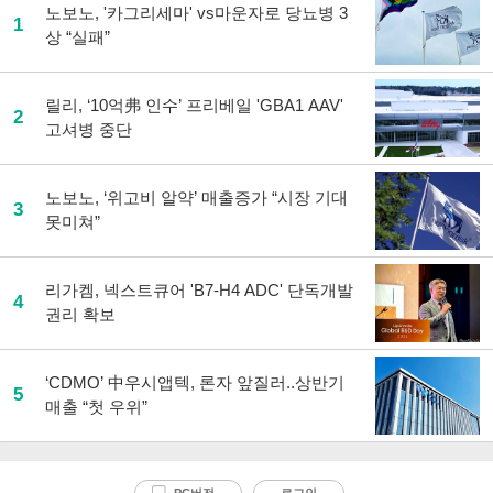
노보노, '카그리세마' vs마운자로 당뇨병 3
1
상 “실패”
릴리, ‘10억弗 인수’ 프리베일 'GBA1 AAV'
2
고셔병 중단
노보노, ‘위고비 알약’ 매출증가 “시장 기대
3
못미쳐”
리가켐, 넥스트큐어 'B7-H4 ADC' 단독개발
4
권리 확보
‘CDMO’ 中우시앱텍, 론자 앞질러..상반기
5
매출 “첫 우위”