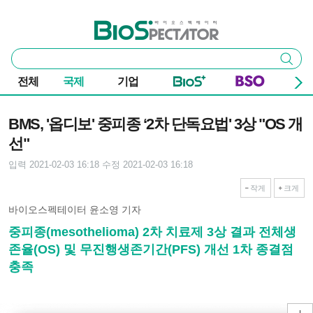
본문 바로가기
주요 메뉴
바이오스펙테이터
통
검색
합
검
전체
국제
기업
색
기사본문
BMS, '옵디보' 중피종 ‘2차 단독요법' 3상 "OS 개
선"
입력 2021-02-03 16:18
수정 2021-02-03 16:18
작게
크게
바이오스펙테이터 윤소영 기자
중피종(mesothelioma) 2차 치료제 3상 결과 전체생
존율(OS) 및 무진행생존기간(PFS) 개선 1차 종결점
충족