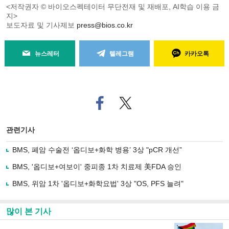
<저작권자 © 바이오스펙테이터 무단전재 및 재배포, AI학습 이용 금
지>
보도자료 및 기사제보
press@bios.co.kr
뉴스레터
텔레그램
카카오톡
페
트위
이
터로
스
기사
북
공유
관련기사
으
하기
로
BMS, 폐암 수술전 ‘옵디보+화학 병용’ 3상 "pCR 개선”
기
사
BMS, '옵디보+여보이' 중피종 1차 치료제 美FDA 승인
공
유
BMS, 위암 1차 '옵디보+화학요법' 3상 "OS, PFS 늘려"
하
기
많이 본 기사