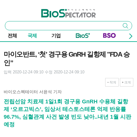
본문 바로가기
주요 메뉴
바이오스펙테이터
통
검색
합
검
전체
국제
기업
색
기사본문
마이오반트, ‘첫’ 경구용 GnRH 길항제 "FDA 승
인”
입력 2020-12-24 09:10
수정 2020-12-24 09:10
작게
크게
바이오스펙테이터 서윤석 기자
전립선암 치료제 1일1회 경구용 GnRH 수용체 길항
제 ‘오르고빅스’, 임상서 테스토스테론 억제 반응률
96.7%, 심혈관계 사건 발생 빈도 낮아..내년 1월 시판
예정