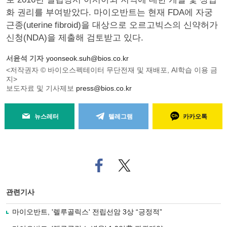
화 권리를 부여받았다. 마이오반트는 현재 FDA에 자궁
근종(uterine fibroid)을 대상으로 오르고빅스의 신약허가
신청(NDA)을 제출해 검토받고 있다.
서윤석 기자
yoonseok.suh@bios.co.kr
<저작권자 © 바이오스펙테이터 무단전재 및 재배포, AI학습 이용 금
지>
보도자료 및 기사제보
press@bios.co.kr
뉴스레터
텔레그램
카카오톡
페
트위
이
터로
스
기사
북
공유
관련기사
으
하기
로
마이오반트, '렐루골릭스' 전립선암 3상 “긍정적”
기
사