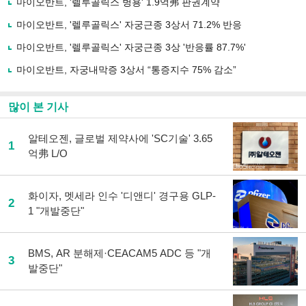
마이오반트, '렐루골릭스 병용' 1.9억弗 판권계약
공
유
마이오반트, '렐루골릭스' 자궁근종 3상서 71.2% 반응
하
마이오반트, '렐루골릭스' 자궁근종 3상 '반응률 87.7%'
기
마이오반트, 자궁내막증 3상서 “통증지수 75% 감소”
많이 본 기사
알테오젠, 글로벌 제약사에 'SC기술' 3.65
1
억弗 L/O
화이자, 멧세라 인수 '디앤디' 경구용 GLP-
2
1 "개발중단"
BMS, AR 분해제·CEACAM5 ADC 등 "개
3
발중단"