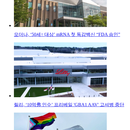
모더나, ‘50세↑ 대상’ mRNA 첫 독감백신 “FDA 승인”
릴리, ‘10억弗 인수’ 프리베일 'GBA1 AAV' 고셔병 중단