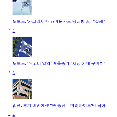
노보노, '카그리세마' vs마운자로 당뇨병 3상 “실패”
2
노보노, ‘위고비 알약’ 매출증가 “시장 기대 못미쳐”
3
암젠, 초기 비만에셋 “또 중단”..'마리타이드'만 남아
4