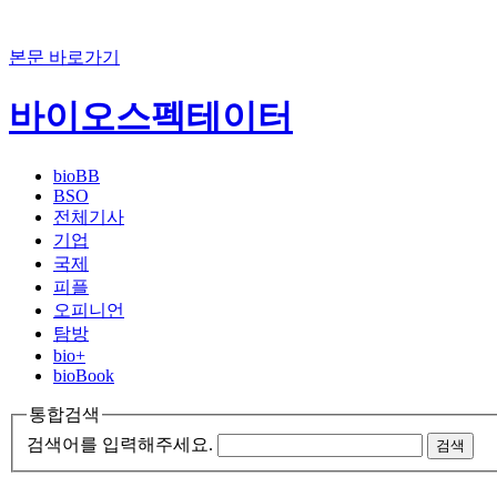
본문 바로가기
바이오스펙테이터
bioBB
BSO
전체기사
기업
국제
피플
오피니언
탐방
bio+
bioBook
통합검색
검색어를 입력해주세요.
검색