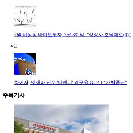
7월 비상장 바이오투자, 3곳 892억..”상장사 조달제로(0)”
5
화이자, 멧세라 인수 '디앤디' 경구용 GLP-1 "개발중단"
주목기사