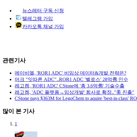
뉴스레터 구독 신청
텔레그램 가입
카카오톡 채널 가입
관련기사
에이비엘, 'ROR1 ADC' 비임상 데이터&개발 전략은?
머크 "잇따른 ADC"..ROR1 ADC '벨로스' 28억弗 인수
레고켐, 'ROR1 ADC' CStone에 '총 3.6억弗' 기술수출
레고켐, 'ADC 플랫폼→임상개발' 회사로 확장.."美 진출"
CStone pays $363M for LegoChem to aquire 'best-in-class'
많이 본 기사
1