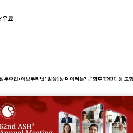
?
유료
R1 항체 ‘섬투주맙+이브루티닙’ 임상1상 데이터는?..."향후 TNBC 등