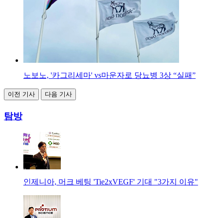
노보노, '카그리세마' vs마운자로 당뇨병 3상 “실패”
이전 기사
다음 기사
탐방
인제니아, 머크 베팅 'Tie2xVEGF' 기대 "3가지 이유"