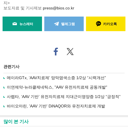
지>
보도자료 및 기사제보
press@bios.co.kr
뉴스레터
텔레그램
카카오톡
페
트위
이
터로
스
기사
북
공유
관련기사
으
하기
로
메이라GTx, ‘AAV치료제’ 망막염색소증 1/2상 “시력개선”
기
사
이연제약-뉴라클제네틱스, "AAV 유전자치료제 공동개발"
공
유
사렙타, ‘AAV 기반’ 유전자치료제 지대근이영양증 1/2상 “긍정적”
하
바이오마린, 'AAV 기반' DiNAQOR와 유전자치료제 개발
기
많이 본 기사