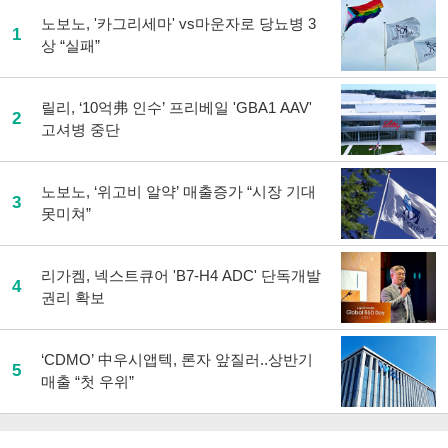
노보노, '카그리세마' vs마운자로 당뇨병 3
1
상 “실패”
릴리, ‘10억弗 인수’ 프리베일 'GBA1 AAV'
2
고셔병 중단
노보노, ‘위고비 알약’ 매출증가 “시장 기대
3
못미쳐”
리가켐, 넥스트큐어 'B7-H4 ADC' 단독개발
4
권리 확보
‘CDMO’ 中우시앱텍, 론자 앞질러..상반기
5
매출 “첫 우위”