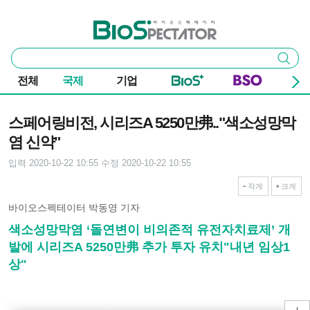
본문 바로가기
주요 메뉴
바이오스펙테이터
통
검색
합
검
전체
국제
기업
색
기사본문
스페어링비전, 시리즈A 5250만弗.."색소성망막
염 신약"
입력 2020-10-22 10:55
수정 2020-10-22 10:55
작게
크게
바이오스펙테이터 박동영 기자
색소성망막염 ‘돌연변이 비의존적 유전자치료제’ 개
발에 시리즈A 5250만弗 추가 투자 유치"내년 임상1
상"