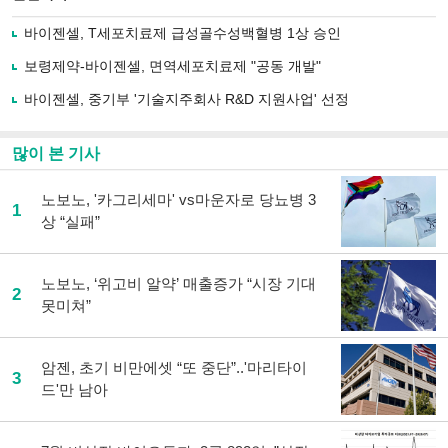
으
하기
로
바이젠셀, T세포치료제 급성골수성백혈병 1상 승인
기
사
보령제약-바이젠셀, 면역세포치료제 "공동 개발"
공
유
바이젠셀, 중기부 '기술지주회사 R&D 지원사업' 선정
하
기
많이 본 기사
노보노, '카그리세마' vs마운자로 당뇨병 3
1
상 “실패”
노보노, ‘위고비 알약’ 매출증가 “시장 기대
2
못미쳐”
암젠, 초기 비만에셋 “또 중단”..'마리타이
3
드'만 남아