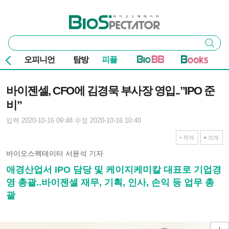
본문 바로가기
주요 메뉴
바이오스펙테이터
통
검색
합
검
오피니언
탐방
피플
색
기사본문
바이젠셀, CFO에 김경묵 부사장 영입..”IPO 준
비”
입력 2020-10-16 09:48
수정 2020-10-16 10:40
작게
크게
바이오스펙테이터 서윤석 기자
애경산업서 IPO 담당 및 케이지케미칼 대표로 기업경
영 총괄..바이젠셀 재무, 기획, 인사, 손익 등 업무 총
괄