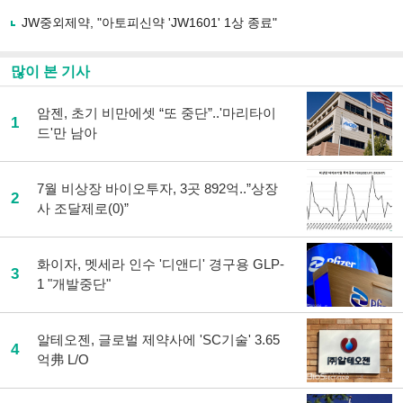
공
유
JW중외제약, "아토피신약 'JW1601' 1상 종료"
하
기
많이 본 기사
암젠, 초기 비만에셋 “또 중단”..'마리타이
1
드'만 남아
7월 비상장 바이오투자, 3곳 892억..”상장
2
사 조달제로(0)”
화이자, 멧세라 인수 '디앤디' 경구용 GLP-
3
1 "개발중단"
알테오젠, 글로벌 제약사에 'SC기술' 3.65
4
억弗 L/O