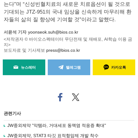
는다”며 “신성빈혈치료의 새로운 치료옵션이 될 것으로
기대되는 JTZ-951의 국내 임상을 신속하게 마무리해 환
자들의 삶의 질 향상에 기여할 것”이라고 말했다.
서윤석 기자
yoonseok.suh@bios.co.kr
<저작권자 © 바이오스펙테이터 무단전재 및 재배포, AI학습 이용 금
지>
보도자료 및 기사제보
press@bios.co.kr
뉴스레터
텔레그램
카카오톡
페
트위
이
터로
스
기사
북
공유
관련기사
으
하기
로
JW중외제약 "악템라, 거대세포 동맥염 적응증 확대"
기
사
JW중외제약, STAT3 타깃 표적항암제 개발 착수