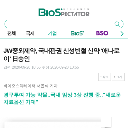
본문 바로가기
주요 메뉴
바이오스펙테이터
통
검색
합
검
전체
국제
기업
색
기사본문
JW중외제약, 국내판권 신성빈혈 신약 ‘애나로
이’ 日승인
입력 2020-09-28 10:55
수정 2020-09-28 10:55
작게
크게
바이오스펙테이터 서윤석 기자
경구투여 가능 약물..국내 임상 3상 진행 중.."새로운
치료옵션 기대"