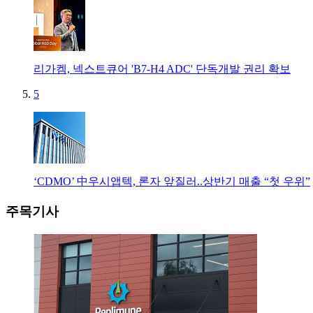
리가켐, 넥스트큐어 'B7-H4 ADC' 단독개발 권리 확보
5
‘CDMO’ 中우시앱텍, 론자 앞질러..상반기 매출 “첫 우위”
주목기사