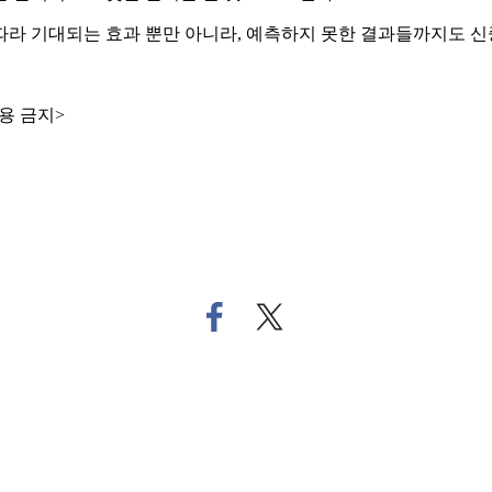
따라 기대되는 효과 뿐만 아니라, 예측하지 못한 결과들까지도 
용 금지>
페
트
이
위
스
터
북
로
으
기
로
사
기
공
사
유