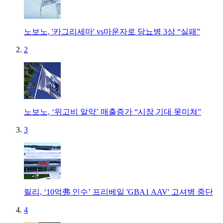
노보노, '카그리세마' vs마운자로 당뇨병 3상 “실패”
2
노보노, ‘위고비 알약’ 매출증가 “시장 기대 못미쳐”
3
릴리, ‘10억弗 인수’ 프리베일 'GBA1 AAV' 고셔병 중단
4