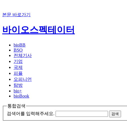
본문 바로가기
바이오스펙테이터
bioBB
BSO
전체기사
기업
국제
피플
오피니언
탐방
bio+
bioBook
통합검색
검색어를 입력해주세요.
검색