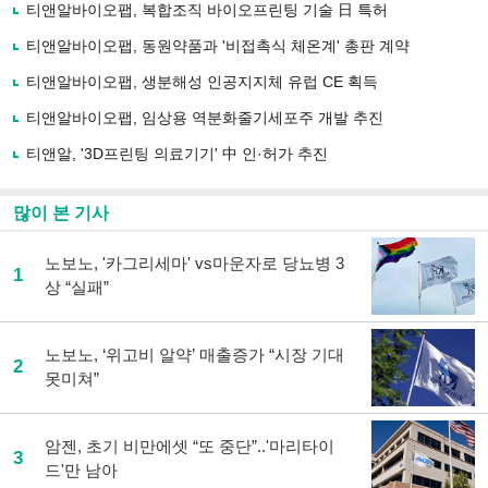
로
티앤알바이오팹, 복합조직 바이오프린팅 기술 日 특허
기
사
티앤알바이오팹, 동원약품과 '비접촉식 체온계' 총판 계약
공
유
티앤알바이오팹, 생분해성 인공지지체 유럽 CE 획득
하
티앤알바이오팹, 임상용 역분화줄기세포주 개발 추진
기
티앤알, '3D프린팅 의료기기' 中 인·허가 추진
많이 본 기사
노보노, '카그리세마' vs마운자로 당뇨병 3
1
상 “실패”
노보노, ‘위고비 알약’ 매출증가 “시장 기대
2
못미쳐”
암젠, 초기 비만에셋 “또 중단”..'마리타이
3
드'만 남아