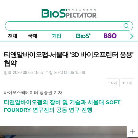
본문 바로가기
주요 메뉴
바이오스펙테이터
통
검색
합
검
전체
국제
기업
색
기사본문
티앤알바이오팹-서울대 '3D 바이오프린터 응용'
협약
입력 2020-08-06 15:37
수정 2020-08-06 15:48
작게
크게
바이오스펙테이터 장종원 기자
티앤알바이오팹의 장비 및 기술과 서울대 SOFT
FOUNDRY 연구진의 공동 연구 진행