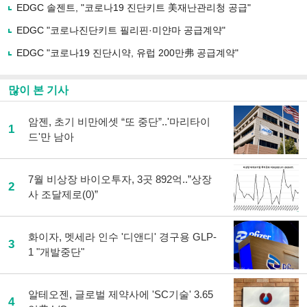
유
EDGC 솔젠트, "코로나19 진단키트 美재난관리청 공급"
하
EDGC "코로나진단키트 필리핀·미얀마 공급계약"
기
EDGC "코로나19 진단시약, 유럽 200만弗 공급계약"
많이 본 기사
암젠, 초기 비만에셋 “또 중단”..'마리타이
1
드'만 남아
7월 비상장 바이오투자, 3곳 892억..”상장
2
사 조달제로(0)”
화이자, 멧세라 인수 '디앤디' 경구용 GLP-
3
1 "개발중단"
알테오젠, 글로벌 제약사에 'SC기술' 3.65
4