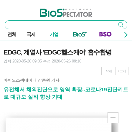
본문 바로가기
주요 메뉴
바이오스펙테이터
통
검색
합
검
전체
국제
기업
색
기사본문
EDGC, 계열사 'EDGC헬스케어' 흡수합병
입력 2020-05-26 09:05
수정 2020-05-26 09:16
작게
크게
바이오스펙테이터 장종원 기자
유전체서 체외진단으로 영역 확장..코로나19진단키트
로 대규모 실적 향상 기대