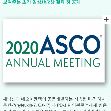
보여주는 초기 임상1b/2상 결과 첫 공개
제넥신과 네오이뮨텍이 공동개발하는 지속형 IL-7 ‘하이
루킨-7(hyleukin-7, GX-I7)’과 PD-1 면역관문억제제 병용