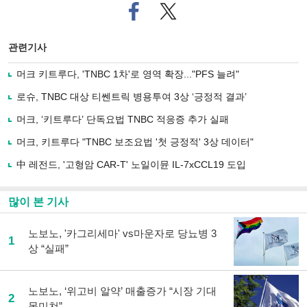
페
트위
이
터로
스
기사
북
공유
관련기사
으
하기
로
머크 키트루다, 'TNBC 1차'로 영역 확장..."PFS 늘려"
기
사
로슈, TNBC 대상 티쎈트릭 병용투여 3상 ‘긍정적 결과’
공
유
머크, ‘키트루다’ 단독요법 TNBC 적응증 추가 실패
하
머크, 키트루다 "TNBC 보조요법 '첫 긍정적' 3상 데이터"
기
中 레전드, '고형암 CAR-T' 노일이뮨 IL-7xCCL19 도입
많이 본 기사
노보노, '카그리세마' vs마운자로 당뇨병 3
1
상 “실패”
노보노, ‘위고비 알약’ 매출증가 “시장 기대
2
못미쳐”