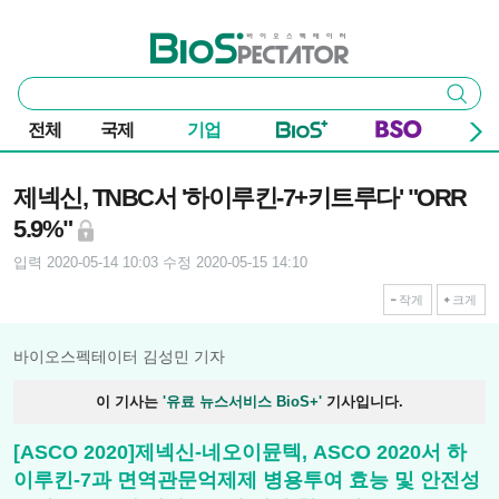
본문 바로가기
주요 메뉴
바이오스펙테이터
통
검색
합
검
전체
국제
기업
색
기사본문
제넥신, TNBC서 '하이루킨-7+키트루다' "ORR
5.9%"
입력 2020-05-14 10:03
수정 2020-05-15 14:10
작게
크게
바이오스펙테이터 김성민 기자
이 기사는
'유료 뉴스서비스 BioS+'
기사입니다.
[ASCO 2020]제넥신-네오이뮨텍, ASCO 2020서 하
이루킨-7과 면역관문억제제 병용투여 효능 및 안전성