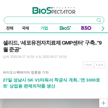
본문 바로가기
주요 메뉴
바이오스펙테이터
통
검색
합
검
전체
국제
기업
색
기사본문
셀리드, ‘세포유전자치료제 GMP센터’ 구축.."9
월 준공"
입력 2020-04-27 16:54
수정 2020-04-27 16:54
작게
크게
바이오스펙테이터 장종원 기자
27일 성남시 SK V1타워서 착공식 개최..'연 1000로
트' 상업용 완제의약품 생산