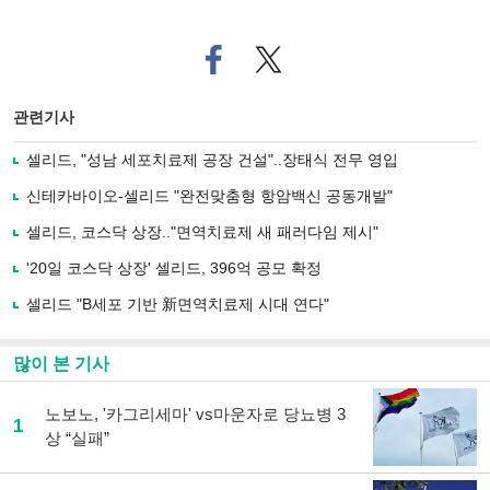
페
트위
이
터로
스
기사
북
공유
관련기사
으
하기
로
셀리드, "성남 세포치료제 공장 건설"..장태식 전무 영입
기
사
신테카바이오-셀리드 "완전맞춤형 항암백신 공동개발"
공
유
셀리드, 코스닥 상장.."면역치료제 새 패러다임 제시"
하
'20일 코스닥 상장' 셀리드, 396억 공모 확정
기
셀리드 "B세포 기반 新면역치료제 시대 연다"
많이 본 기사
노보노, '카그리세마' vs마운자로 당뇨병 3
1
상 “실패”