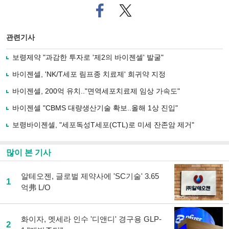
페
트위
이
터로
스
기사
북
공유
관련기사
으
하기
로
보령제약 "과감한 투자로 '제2의 바이젠셀' 발굴"
기
사
바이젠셀, 'NK/T세포 림프종 치료제' 희귀약 지정
공
유
바이젠셀, 200억 유치.."면역세포치료제 임상 가속도"
하
바이젠셀 "CBMS 대량생산기술 확보..올해 1상 진입"
기
보령바이젠셀, "세포독성T세포(CTL)로 미세 잔존암 제거"
많이 본 기사
알테오젠, 글로벌 제약사에 'SC기술' 3.65
1
억弗 L/O
화이자, 멧세라 인수 '디앤디' 경구용 GLP-
2