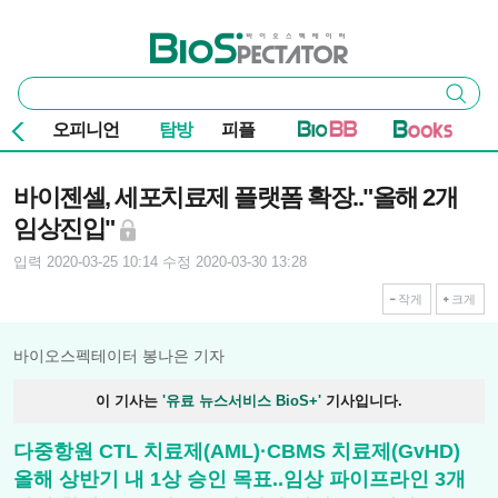
본문 바로가기
주요 메뉴
바이오스펙테이터
통
검색
합
검
오피니언
탐방
피플
색
기사본문
바이젠셀, 세포치료제 플랫폼 확장.."올해 2개
임상진입"
입력 2020-03-25 10:14
수정 2020-03-30 13:28
작게
크게
바이오스펙테이터 봉나은 기자
이 기사는
'유료 뉴스서비스 BioS+'
기사입니다.
다중항원 CTL 치료제(AML)·CBMS 치료제(GvHD)
올해 상반기 내 1상 승인 목표..임상 파이프라인 3개