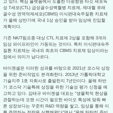
고 있다. 핵심 플랫폼에서 도출한 다중항원 타깃 세포독
성 T세포(CTL) 급성골수성백혈병 치료제, 제대혈 유래
골수성 면역억제세포(CBMS) 이식편대숙주질환 치료제
가 올해 상반기에 국내 1상 승인을 받아 임상에 진입할
계획이다.
기존 NK/T림프종 대상 CTL 치료제 2상을 포함해 3개의
임상 파이프라인이 가동되는 것이다. 특히 이식편대숙주
질환 치료제는 국내외 최초의 CBMS 치료제 임상이라는
점에서 의미가 남다르다.
바이젠셀은 이러한 성과를 바탕으로 2021년 코스닥 상장
을 위한 준비작업도 본격화한다. 2013년 가톨릭대학교
기술지주 1호 자회사로 출발한지 7년만이다. 올해 하반
기 코스닥 기술특례 상장을 위한 기술성 평가 신청을 예
고하고 있다. 김태규 바이젠셀 대표는 "생물학적 현상을
관찰하는데 오랜 시간이 필요한 바이오 특성에 맞춰 빠
른 성장보다는 꾸준히 R&D 역량을 쌓고, 임상을 통해 이
를 증명하는 전략을 실행해왔다"면서 "올해 탄탄히 준비