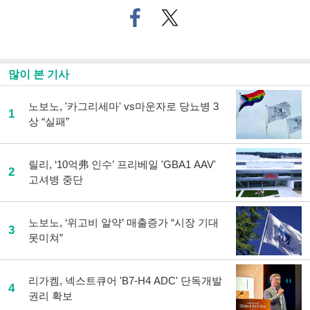
페
트위
이
터로
스
기사
북
공유
으
하기
많이 본 기사
로
기
사
노보노, '카그리세마' vs마운자로 당뇨병 3
1
공
상 “실패”
유
하
기
릴리, ‘10억弗 인수’ 프리베일 'GBA1 AAV'
2
고셔병 중단
노보노, ‘위고비 알약’ 매출증가 “시장 기대
3
못미쳐”
리가켐, 넥스트큐어 'B7-H4 ADC' 단독개발
4
권리 확보