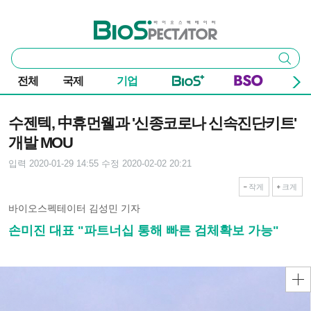
본문 바로가기
주요 메뉴
바이오스펙테이터
통
검색
합
검
전체
국제
기업
색
기사본문
수젠텍, 中휴먼웰과 '신종코로나 신속진단키트'
개발 MOU
입력 2020-01-29 14:55
수정 2020-02-02 20:21
작게
크게
바이오스펙테이터 김성민 기자
손미진 대표 "파트너십 통해 빠른 검체확보 가능"