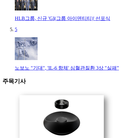
HLB그룹, 신규 'GI(그룹 아이덴티티)' 선포식
5
노보노 "기대", 'IL-6 항체' 심혈관질환 3상 "실패”
주목기사