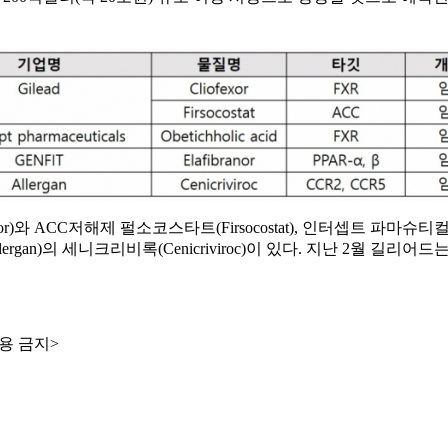
저해제 펄소코스타트(Firsocostat), 인터셉트 파마슈티컬즈(Intercept
Allergan)의 세니크리비록(Cenicriviroc)이 있다. 지난 2월 길리
용 금지>