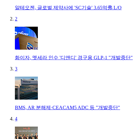
알테오젠, 글로벌 제약사에 'SC기술' 3.65억弗 L/O
2
화이자, 멧세라 인수 '디앤디' 경구용 GLP-1 "개발중단"
3
BMS, AR 분해제·CEACAM5 ADC 등 "개발중단"
4