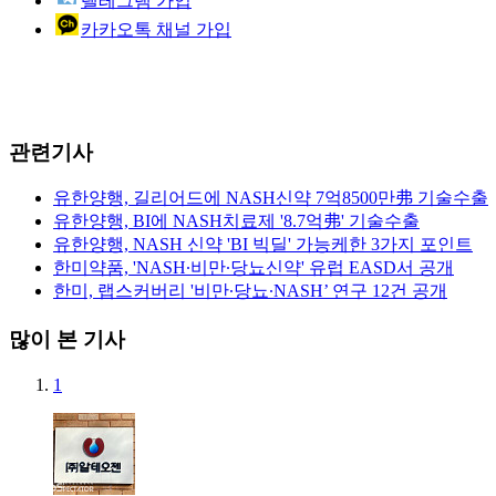
텔레그램 가입
카카오톡 채널 가입
관련기사
유한양행, 길리어드에 NASH신약 7억8500만弗 기술수출
유한양행, BI에 NASH치료제 '8.7억弗' 기술수출
유한양행, NASH 신약 'BI 빅딜' 가능케한 3가지 포인트
한미약품, 'NASH∙비만∙당뇨신약' 유럽 EASD서 공개
한미, 랩스커버리 '비만∙당뇨∙NASH’ 연구 12건 공개
많이 본 기사
1