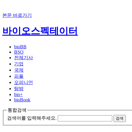
본문 바로가기
바이오스펙테이터
bioBB
BSO
전체기사
기업
국제
피플
오피니언
탐방
bio+
bioBook
통합검색
검색어를 입력해주세요.
검색