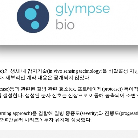
 생체 내 감지기술(in vivo sensing technology)을 비알콜성 지방간염
다. 세부적인 계약 내용은 공개되지 않았다.
tious disease)등과 관련된 질병 관련 효소(ex, 프로테아제(prot
ignal)를 생성한다. 생성된 분자 신호는 신장으로 이동해 농축되어
g approach)을 결합해 질병 중증도(severity)와 진행도(prog
0월 2200만달러 시리즈A 투자 유치에 성공했다.