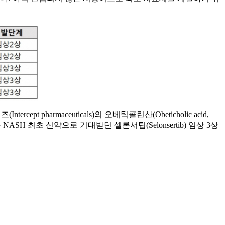
 pharmaceuticals)의 오베틱콜린산(Obeticholic acid,
어드는 NASH 최초 신약으로 기대받던 셀론서팁(Selonsertib) 임상 3상