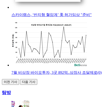
스카이랩스, ‘반지형 혈압계’ 美 허가임상 "준비"
7월 비상장 바이오투자, 3곳 892억..상장사 조달제로(0)
이전 기사
다음 기사
탐방