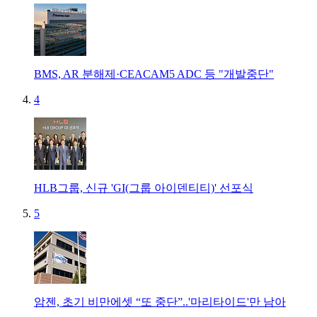
BMS, AR 분해제·CEACAM5 ADC 등 "개발중단"
4
HLB그룹, 신규 'GI(그룹 아이덴티티)' 선포식
5
암젠, 초기 비만에셋 “또 중단”..'마리타이드'만 남아