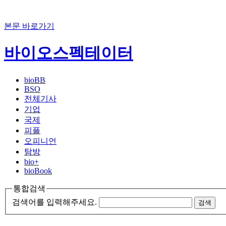
본문 바로가기
바이오스펙테이터
bioBB
BSO
전체기사
기업
국제
피플
오피니언
탐방
bio+
bioBook
통합검색
검색어를 입력해주세요.
검색