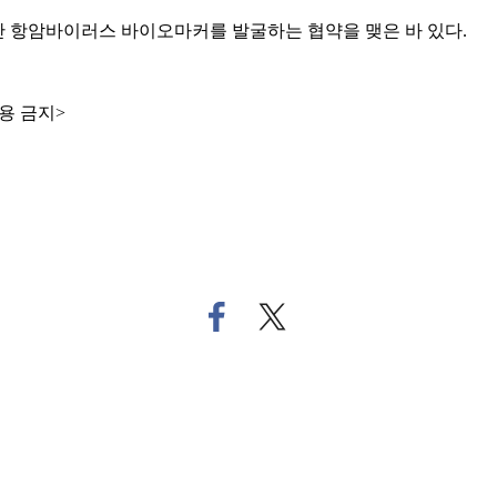
반 항암바이러스 바이오마커를 발굴하는 협약을 맺은 바 있다.
용 금지>
페
트
이
위
스
터
북
로
으
기
로
사
기
공
사
유