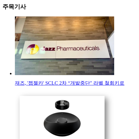
주목기사
재즈, '젭젤카' SCLC 2차 “개발중단" 라벨 철회키로