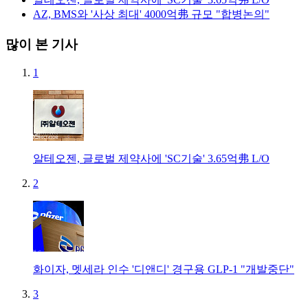
AZ, BMS와 '사상 최대' 4000억弗 규모 "합병논의"
많이 본 기사
1
알테오젠, 글로벌 제약사에 'SC기술' 3.65억弗 L/O
2
화이자, 멧세라 인수 '디앤디' 경구용 GLP-1 "개발중단"
3