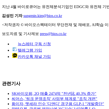
지난 4월 바이로큐어는 유전체분석기업인 EDGC와 유전체 기
김성민 기자
sungmin.kim@bios.co.kr
<저작권자 © 바이오스펙테이터 무단전재 및 재배포, AI학습 이
보도자료 및 기사제보
press@bios.co.kr
뉴스레터 구독 신청
텔레그램 가입
카카오톡 채널 가입
관련기사
SK바이오팜, 2Q 매출 2474억 "전년比 40.3% 증가"
씨어스, '씽크 운영조직' 사업부 체계로 "조직 개편"
화이자, 멧세라 인수 '디앤디' 경구용 GLP-1 "개발중단"
알테오젠, 글로벌 제약사에 'SC기술' 3.65억弗 L/O