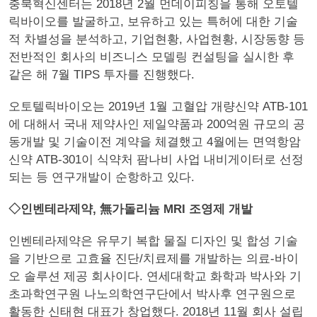
충북혁신센터는 2018년 2월 먼데이피칭을 통해 오토텔
릭바이오를 발굴하고, 보유하고 있는 특허에 대한 기술
적 차별성을 분석하고, 기업현황, 사업현황, 시장동향 등
전반적인 회사의 비즈니스 모델링 컨설팅을 실시한 후
같은 해 7월 TIPS 투자를 진행했다.
오토텔릭바이오는 2019년 1월 고혈압 개량신약 ATB-101
에 대해서 국내 제약사인 제일약품과 200억원 규모의 공
동개발 및 기술이전 계약을 체결했고 4월에는 면역항암
신약 ATB-301이 식약처 팜나비 사업 내비게이터로 선정
되는 등 연구개발이 순항하고 있다.
◇인벤테라제약, 無가돌리늄 MRI 조영제 개발
인벤테라제약은 유무기 복합 물질 디자인 및 합성 기술
을 기반으로 고효율 진단/치료제를 개발하는 의료-바이
오 솔루션 제공 회사이다. 연세대학교 화학과 박사와 기
초과학연구원 나노의학연구단에서 박사후 연구원으로
활동한 신태현 대표가 창업했다. 2018년 11월 회사 설립