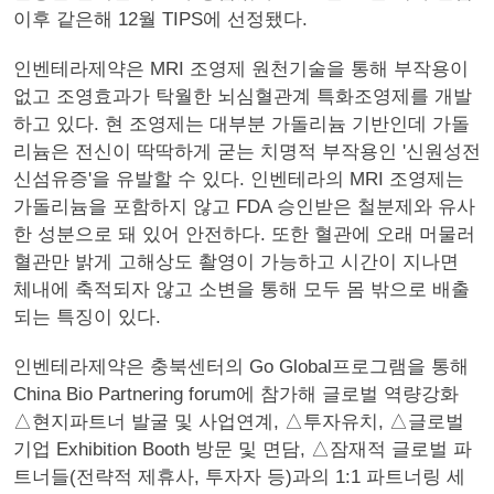
이후 같은해 12월 TIPS에 선정됐다.
인벤테라제약은 MRI 조영제 원천기술을 통해 부작용이
없고 조영효과가 탁월한 뇌심혈관계 특화조영제를 개발
하고 있다. 현 조영제는 대부분 가돌리늄 기반인데 가돌
리늄은 전신이 딱딱하게 굳는 치명적 부작용인 '신원성전
신섬유증'을 유발할 수 있다. 인벤테라의 MRI 조영제는
가돌리늄을 포함하지 않고 FDA 승인받은 철분제와 유사
한 성분으로 돼 있어 안전하다. 또한 혈관에 오래 머물러
혈관만 밝게 고해상도 촬영이 가능하고 시간이 지나면
체내에 축적되자 않고 소변을 통해 모두 몸 밖으로 배출
되는 특징이 있다.
인벤테라제약은 충북센터의 Go Global프로그램을 통해
China Bio Partnering forum에 참가해 글로벌 역량강화
△현지파트너 발굴 및 사업연계, △투자유치, △글로벌
기업 Exhibition Booth 방문 및 면담, △잠재적 글로벌 파
트너들(전략적 제휴사, 투자자 등)과의 1:1 파트너링 세