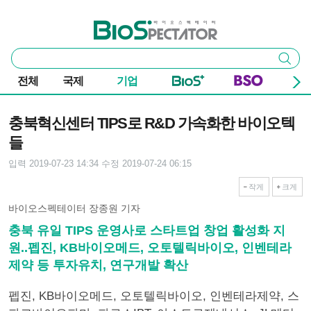
본문 바로가기
주요 메뉴
바이오스펙테이터
통
검색
합
검
전체
국제
기업
색
기사본문
충북혁신센터 TIPS로 R&D 가속화한 바이오텍
들
입력 2019-07-23 14:34
수정 2019-07-24 06:15
작게
크게
바이오스펙테이터 장종원 기자
충북 유일 TIPS 운영사로 스타트업 창업 활성화 지
원..펩진, KB바이오메드, 오토텔릭바이오, 인벤테라
제약 등 투자유치, 연구개발 확산
펩진, KB바이오메드, 오토텔릭바이오, 인벤테라제약, 스