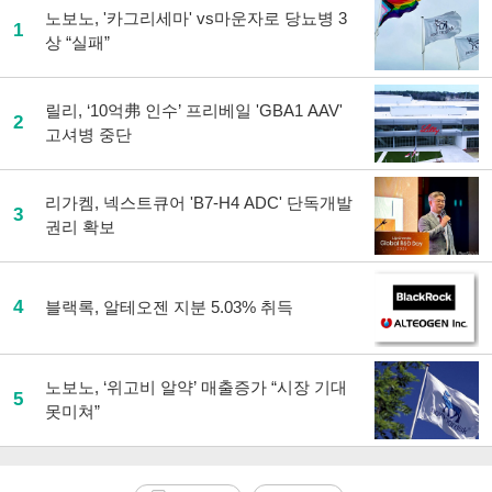
사
노보노, '카그리세마' vs마운자로 당뇨병 3
1
공
상 “실패”
유
하
기
릴리, ‘10억弗 인수’ 프리베일 'GBA1 AAV'
2
고셔병 중단
리가켐, 넥스트큐어 'B7-H4 ADC' 단독개발
3
권리 확보
4
블랙록, 알테오젠 지분 5.03% 취득
노보노, ‘위고비 알약’ 매출증가 “시장 기대
5
못미쳐”