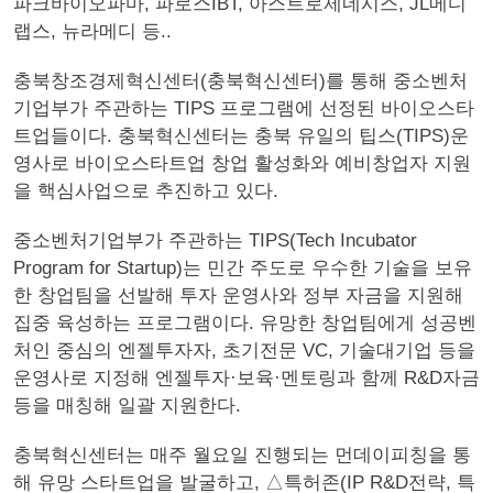
파크바이오파마, 파로스IBT, 아스트로제네시스, JL메디
랩스, 뉴라메디 등..
충북창조경제혁신센터(충북혁신센터)를 통해 중소벤처
기업부가 주관하는 TIPS 프로그램에 선정된 바이오스타
트업들이다. 충북혁신센터는 충북 유일의 팁스(TIPS)운
영사로 바이오스타트업 창업 활성화와 예비창업자 지원
을 핵심사업으로 추진하고 있다.
중소벤처기업부가 주관하는 TIPS(Tech Incubator
Program for Startup)는 민간 주도로 우수한 기술을 보유
한 창업팀을 선발해 투자 운영사와 정부 자금을 지원해
집중 육성하는 프로그램이다. 유망한 창업팀에게 성공벤
처인 중심의 엔젤투자자, 초기전문 VC, 기술대기업 등을
운영사로 지정해 엔젤투자·보육·멘토링과 함께 R&D자금
등을 매칭해 일괄 지원한다.
충북혁신센터는 매주 월요일 진행되는 먼데이피칭을 통
해 유망 스타트업을 발굴하고, △특허존(IP R&D전략, 특