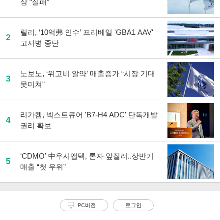
상 “실패”
릴리, ‘10억弗 인수’ 프리베일 'GBA1 AAV'
2
고셔병 중단
노보노, ‘위고비 알약’ 매출증가 “시장 기대
3
못미쳐”
리가켐, 넥스트큐어 'B7-H4 ADC' 단독개발
4
권리 확보
‘CDMO’ 中우시앱텍, 론자 앞질러..상반기
5
매출 “첫 우위”
PC버전
로그인