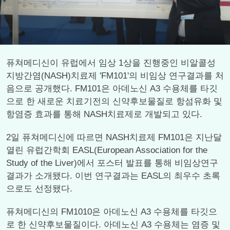
퓨쳐메디신이 유럽에서 임상 1상을 진행중인 비알콜성
지방간염(NASH)치료제 'FM101'의 비임상 연구결과를 처
음으로 공개했다. FM101은 아데노신 A3 수용체를 타깃
으로 한 새로운 치료기전의 신약후보물질로 항섬유화 및
항염증 효과를 통해 NASH치료제로 개발되고 있다.
2일 퓨쳐메디신에 따르면 NASH치료제 FM101은 지난달
열린 유럽간학회 EASL(European Association for the
Study of the Liver)에서 포스터 발표를 통해 비임상연구
결과가 소개됐다. 이번 연구결과는 EASL의 최우수 초록
으로도 선정됐다.
퓨쳐메디신의 FM1010은 아데노신 A3 수용체를 타깃으
로 한 신약후보물질이다. 아데노신 A3 수용체는 염증 및