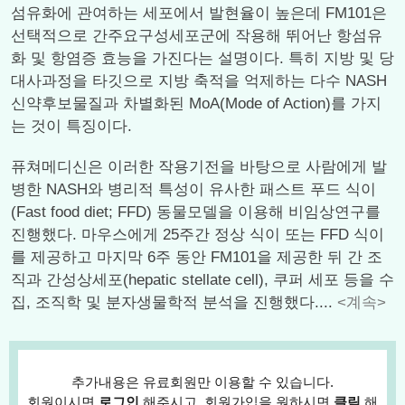
섬유화에 관여하는 세포에서 발현율이 높은데 FM101은
선택적으로 간주요구성세포군에 작용해 뛰어난 항섬유
화 및 항염증 효능을 가진다는 설명이다. 특히 지방 및 당
대사과정을 타깃으로 지방 축적을 억제하는 다수 NASH
신약후보물질과 차별화된 MoA(Mode of Action)를 가지
는 것이 특징이다.
퓨쳐메디신은 이러한 작용기전을 바탕으로 사람에게 발
병한 NASH와 병리적 특성이 유사한 패스트 푸드 식이
(Fast food diet; FFD) 동물모델을 이용해 비임상연구를
진행했다. 마우스에게 25주간 정상 식이 또는 FFD 식이
를 제공하고 마지막 6주 동안 FM101을 제공한 뒤 간 조
직과 간성상세포(hepatic stellate cell), 쿠퍼 세포 등을 수
집, 조직학 및 분자생물학적 분석을 진행했다....
<계속>
추가내용은 유료회원만 이용할 수 있습니다.
회원이시면
로그인
해주시고, 회원가입을 원하시면
클릭
해