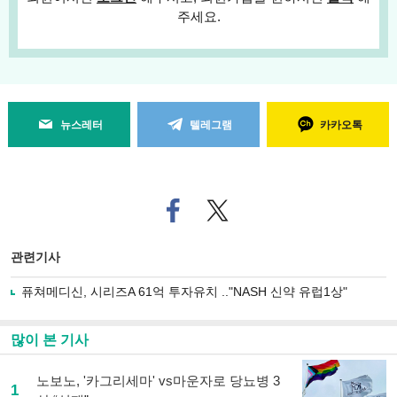
주세요.
뉴스레터
텔레그램
카카오톡
페
트위
이
터로
스
기사
북
공유
관련기사
으
하기
로
퓨쳐메디신, 시리즈A 61억 투자유치 .."NASH 신약 유럽1상"
기
사
공
많이 본 기사
유
하
노보노, '카그리세마' vs마운자로 당뇨병 3
기
1