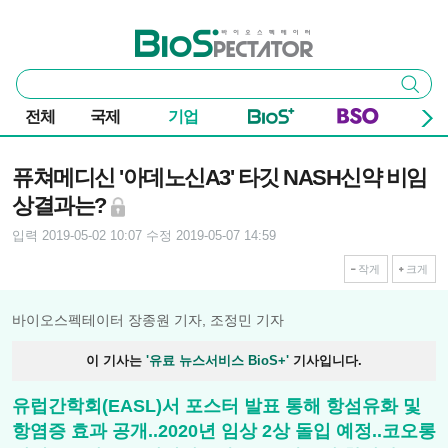
본문 바로가기
주요 메뉴
바이오스펙테이터
통
검색
합
검
전체
국제
기업
색
기사본문
퓨쳐메디신 '아데노신A3' 타깃 NASH신약 비임
상결과는?
입력 2019-05-02 10:07
수정 2019-05-07 14:59
작게
크게
바이오스펙테이터 장종원 기자, 조정민 기자
이 기사는
'유료 뉴스서비스 BioS+'
기사입니다.
유럽간학회(EASL)서 포스터 발표 통해 항섬유화 및
항염증 효과 공개..2020년 임상 2상 돌입 예정..코오롱