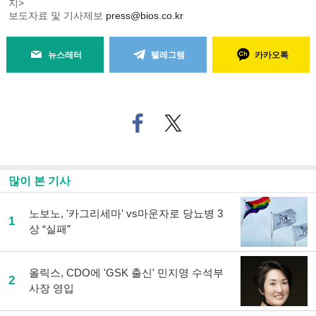
지>
보도자료 및 기사제보
press@bios.co.kr
뉴스레터
텔레그램
카카오톡
페
트위
이
터로
스
기사
북
공유
으
하기
많이 본 기사
로
기
사
노보노, '카그리세마' vs마운자로 당뇨병 3
1
공
상 “실패”
유
하
기
올릭스, CDO에 'GSK 출신' 민지영 수석부
2
사장 영입