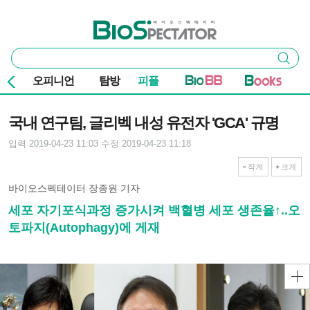
본문 바로가기
주요 메뉴
바이오스펙테이터
통
검색
합
검
오피니언
탐방
피플
색
기사본문
국내 연구팀, 글리벡 내성 유전자 'GCA' 규명
입력 2019-04-23 11:03
수정 2019-04-23 11:18
작게
크게
바이오스펙테이터 장종원 기자
세포 자기포식과정 증가시켜 백혈병 세포 생존율↑..오
토파지(Autophagy)에 게재