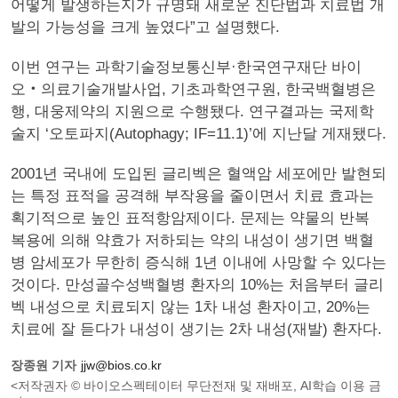
어떻게 발생하는지가 규명돼 새로운 진단법과 치료법 개
발의 가능성을 크게 높였다”고 설명했다.
이번 연구는 과학기술정보통신부·한국연구재단 바이
오‧의료기술개발사업, 기초과학연구원, 한국백혈병은
행, 대웅제약의 지원으로 수행됐다. 연구결과는 국제학
술지 ‘오토파지(Autophagy; IF=11.1)’에 지난달 게재됐다.
2001년 국내에 도입된 글리벡은 혈액암 세포에만 발현되
는 특정 표적을 공격해 부작용을 줄이면서 치료 효과는
획기적으로 높인 표적항암제이다. 문제는 약물의 반복
복용에 의해 약효가 저하되는 약의 내성이 생기면 백혈
병 암세포가 무한히 증식해 1년 이내에 사망할 수 있다는
것이다. 만성골수성백혈병 환자의 10%는 처음부터 글리
벡 내성으로 치료되지 않는 1차 내성 환자이고, 20%는
치료에 잘 듣다가 내성이 생기는 2차 내성(재발) 환자다.
장종원 기자
jjw@bios.co.kr
<저작권자 © 바이오스펙테이터 무단전재 및 재배포, AI학습 이용 금