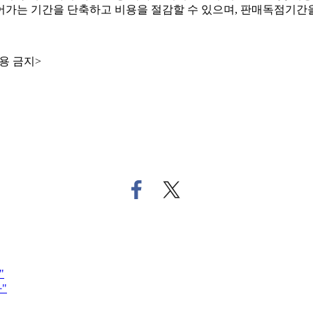
가는 기간을 단축하고 비용을 절감할 수 있으며, 판매독점기간을 
용 금지>
페
트
이
위
스
터
북
로
으
기
로
사
"
기
공
"
사
유
공
하