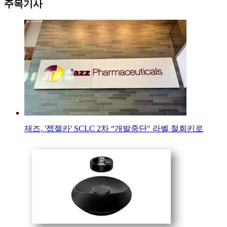
주목기사
재즈, '젭젤카' SCLC 2차 “개발중단" 라벨 철회키로