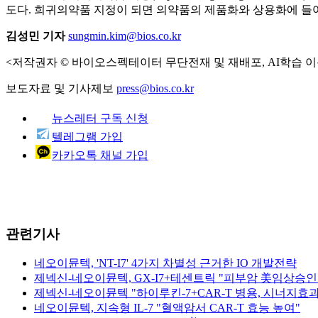
도다. 희귀의약품 지정이 되면 의약품의 제품화와 상용화에 들어
김성민 기자
sungmin.kim@bios.co.kr
<저작권자 © 바이오스펙테이터 무단전재 및 재배포, AI학습 이
보도자료 및 기사제보
press@bios.co.kr
뉴스레터 구독 신청
텔레그램 가입
카카오톡 채널 가입
관련기사
네오이뮨텍, 'NT-I7' 4가지 차별성 근거한 IO 개발전략
제넥신-네오이뮨텍, GX-I7+테센트릭 "피부암 美임상승인
제넥신-네오이뮨텍 "하이루킨-7+CAR-T 병용, 시너지효과
네오이뮨텍, 지속형 IL-7 "혈액암서 CAR-T 효능 높여"