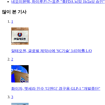
네오이뮨텍, 하이루킨-7+표준 "美FDA 뇌암 1b/2a상 승인"
많이 본 기사
1
알테오젠, 글로벌 제약사에 'SC기술' 3.65억弗 L/O
2
화이자, 멧세라 인수 '디앤디' 경구용 GLP-1 "개발중단"
3