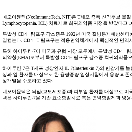
네오이뮨텍(NeoImmuneTech, NIT)은 T세포 증폭 신약후보 물질인 하
Lymphocytopenia, ICL) 치료제로 희귀의약품 지정을 받았다고 
특발성 CD4+ 림프구 감소증은 1992년 미국 질병통제예방센터(
일컫는다. CD4+ T 림프구는 적응면역체계에서 핵심적인 면역
특히 하이루킨-7이 미국과 유럽 시장 모두에서 특발성 CD4+
의약청(EMA)로부터 특발성 CD4+ 림프구 감소증 희귀의약품으
하이루킨-7은 T세포 성장인자 IL-7(Interleukin-7)의 반
상과 암 환자를 대상으로 한 용량증량 임상시험에서 용량 의존적인
상개발을 주도하고 있다.
네오이뮨텍은 뇌암(교모세포종)과 피부암 환자를 대상으로 미국
텍은 하이루킨-7을 기존 표준항암치료 혹은 면역항암제과 병용