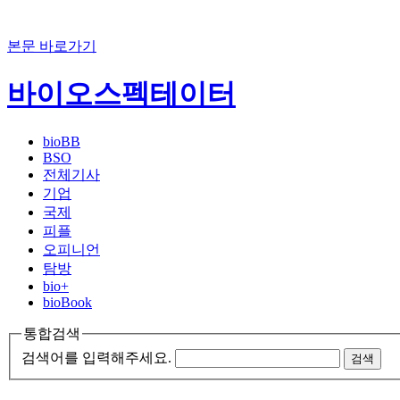
본문 바로가기
바이오스펙테이터
bioBB
BSO
전체기사
기업
국제
피플
오피니언
탐방
bio+
bioBook
통합검색
검색어를 입력해주세요.
검색