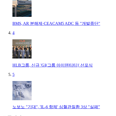
BMS, AR 분해제·CEACAM5 ADC 등 "개발중단"
4
HLB그룹, 신규 'GI(그룹 아이덴티티)' 선포식
5
노보노 "기대", 'IL-6 항체' 심혈관질환 3상 "실패”