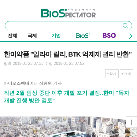
본문 바로가기
주요 메뉴
바이오스펙테이터
통
검색
합
검
전체
국제
기업
색
기사본문
한미약품 "일라이 릴리, BTK 억제제 권리 반환"
입력 2019-01-23 07:33
수정 2019-01-23 07:52
작게
크게
바이오스펙테이터 장종원 기자
작년 2월 임상 중단 이후 개발 포기 결정..한미 "독자
개발 진행 방안 검토"