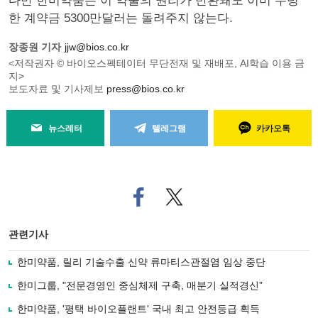
다만 한미약품은 이 약물의 권리가 반환돼도 이미 수령
한 계약금 5300만달러는 돌려주지 않는다.
장종원 기자
jjw@bios.co.kr
<저작권자 © 바이오스펙테이터 무단전재 및 재배포, AI학습 이용 금
지>
보도자료 및 기사제보
press@bios.co.kr
뉴스레터
텔레그램
카카오톡
페
트위
이
터로
스
기사
북
공유
관련기사
으
하기
로
한미약품, 릴리 기술수출 신약 류마티스관절염 임상 중단
기
사
한미그룹, "전문경영인 중심체제 구축, 매분기 실적경신”
공
유
한미약품, '평택 바이오플랜트' 국내 최고 안전등급 획득