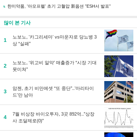
하
한미약품, '아모프렐' 초기 고혈압 新옵션 "ESH서 발표"
기
많이 본 기사
노보노, '카그리세마' vs마운자로 당뇨병 3
1
상 “실패”
노보노, ‘위고비 알약’ 매출증가 “시장 기대
2
못미쳐”
암젠, 초기 비만에셋 “또 중단”..'마리타이
3
드'만 남아
7월 비상장 바이오투자, 3곳 892억..”상장
4
사 조달제로(0)”