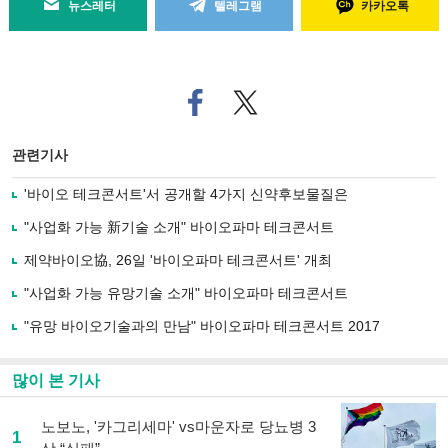
뉴스레터
텔레그램
카카오톡
페
트위
이
터로
스
기사
북
공유
관련기사
으
하기
로
'바이오 테크콘서트'서 공개할 4가지 신약후보물질은
기
사
"사업화 가능 新기술 소개" 바이오파마 테크콘서트
공
유
제약바이오協, 26일 '바이오파마 테크콘서트' 개최
하
"사업화 가능 유망기술 소개" 바이오파마 테크콘서트
기
"유망 바이오기술과의 만남" 바이오파마 테크콘서트 2017
많이 본 기사
노보노, '카그리세마' vs마운자로 당뇨병 3
1