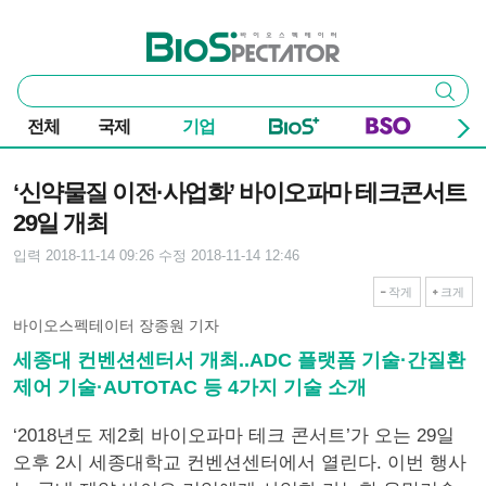
본문 바로가기
주요 메뉴
바이오스펙테이터
통
검색
합
검
전체
국제
기업
색
기사본문
‘신약물질 이전·사업화’ 바이오파마 테크콘서트
29일 개최
입력 2018-11-14 09:26
수정 2018-11-14 12:46
작게
크게
바이오스펙테이터 장종원 기자
세종대 컨벤션센터서 개최..ADC 플랫폼 기술·간질환
제어 기술·AUTOTAC 등 4가지 기술 소개
‘2018년도 제2회 바이오파마 테크 콘서트’가 오는 29일
오후 2시 세종대학교 컨벤션센터에서 열린다. 이번 행사