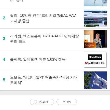
상 “실패”
릴리, ‘10억弗 인수’ 프리베일 'GBA1 AAV'
2
고셔병 중단
리가켐, 넥스트큐어 'B7-H4 ADC' 단독개발
3
권리 확보
4
블랙록, 알테오젠 지분 5.03% 취득
노보노, ‘위고비 알약’ 매출증가 “시장 기대
5
못미쳐”
PC버전
로그인