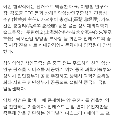
이번 협약식에는 진캐스트 백승찬 대표, 이병철 연구소
장, 김도균 CFO 등과 상해의약임상연구중심의 간롱싱
주임(甘荣兴 主任), 가오후이 총경리(高慧 总经理), 가오
찬친 총경리(高婵琴 总经理) 등은 물론 상해대외과학기
술교류중심 주쥔하오(上海对外科学技术交流中心 朱军浩
主任), 국보산업 양영종 부사장 등 귀빈과 진캐스트의 중
국 시장 진출 파트너 대광경영자문차이나 임직원이 참석
했다.
상해의약임상연구중심은 중국 정부 주도하의 신약 임상
연구 원스톱 서비스를 제공하기 위해 중국 과학기술부와
상해시 인민정부가 공동 추진하고 상해시 과학기술위원
회와 서회구 인민정부가 공동으로 설립한 중국의 국립
임상센터다.
액체 생검은 혈액 내에 존재하는 암 유전자를 검출해 암
을 진단하는 기술이다. 진캐스트는 암 변이 유전자만을
증폭해 암을 진단하는 인터널리 디스크리미네이티드 프