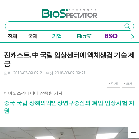
본문 바로가기
주요 메뉴
바이오스펙테이터
통
검색
합
검
전체
국제
기업
색
기사본문
진캐스트, 中 국립 임상센터에 액체생검 기술 제
공
입력 2018-03-09 09:21
수정 2018-03-09 09:21
작게
크게
바이오스펙테이터 장종원 기자
중국 국립 상해의약임상연구중심의 폐암 임상시험 지
원