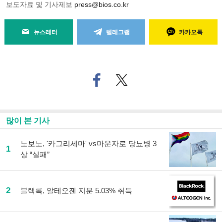
보도자료 및 기사제보
press@bios.co.kr
뉴스레터
텔레그램
카카오톡
페
트위
이
터로
스
기사
북
공유
으
하기
많이 본 기사
로
기
사
노보노, '카그리세마' vs마운자로 당뇨병 3
1
공
상 “실패”
유
하
기
2
블랙록, 알테오젠 지분 5.03% 취득