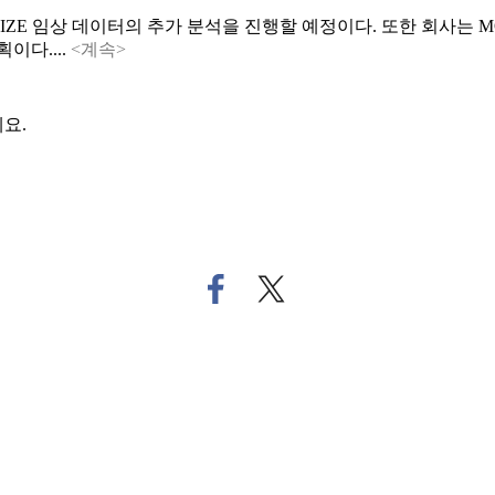
LIZE 임상 데이터의 추가 분석을 진행할 예정이다. 또한 회사는 
이다....
<계속>
요.
페
트
이
위
스
터
북
로
으
기
로
사
기
공
사
유
공
하
유
기