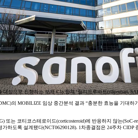
으로 진행하는 보체 C1s 항체 ‘릴리프루바트(riliprubart, SAR
MC)의 MOBILIZE 임상 중간분석 결과 “충분한 효능을 기대
또는 코티코스테로이드(corticosteroid)에 반응하지 않는(SoC-re
됐다(NCT06290128). 1차종결점은 24주차 CIDP 증상평가 지표인 