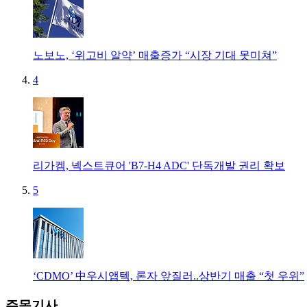
노보노, ‘위고비 알약’ 매출증가 “시장 기대 못미쳐”
4
리가켐, 넥스트큐어 'B7-H4 ADC' 단독개발 권리 확보
5
‘CDMO’ 中우시앱텍, 론자 앞질러..상반기 매출 “첫 우위”
주목기사