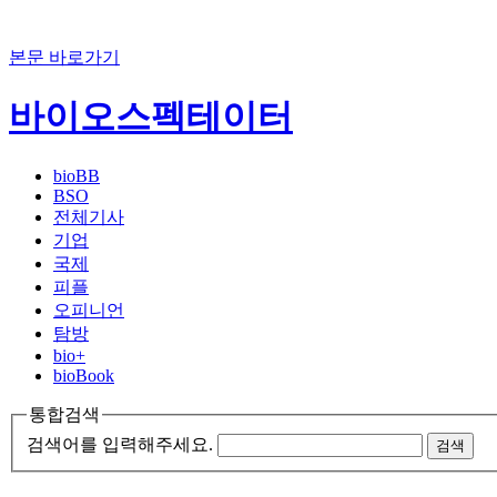
본문 바로가기
바이오스펙테이터
bioBB
BSO
전체기사
기업
국제
피플
오피니언
탐방
bio+
bioBook
통합검색
검색어를 입력해주세요.
검색