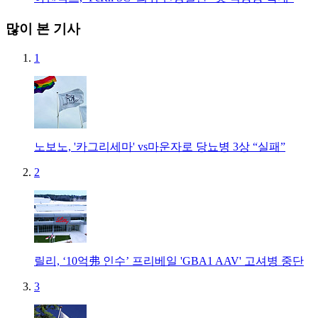
많이 본 기사
1
노보노, '카그리세마' vs마운자로 당뇨병 3상 “실패”
2
릴리, ‘10억弗 인수’ 프리베일 'GBA1 AAV' 고셔병 중단
3