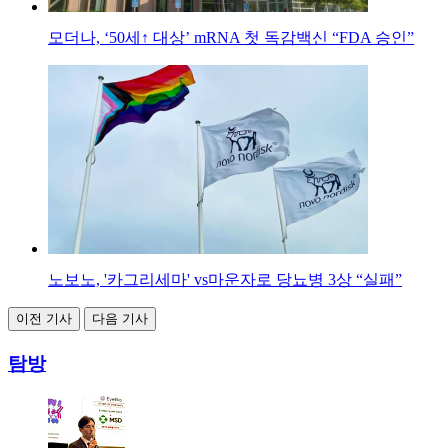
모더나, ‘50세↑ 대상’ mRNA 첫 독감백신 “FDA 승인”
노보노, '카그리세마' vs마운자로 당뇨병 3상 “실패”
이전 기사
다음 기사
탐방