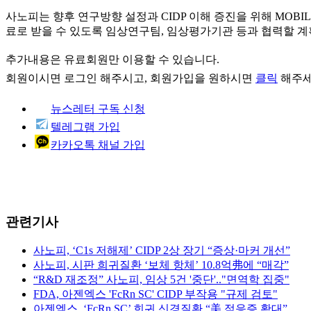
사노피는 향후 연구방향 설정과 CIDP 이해 증진을 위해 MOBI
료로 받을 수 있도록 임상연구팀, 임상평가기관 등과 협력할 계획
추가내용은 유료회원만 이용할 수 있습니다.
회원이시면
로그인
해주시고, 회원가입을 원하시면
클릭
해주세
뉴스레터 구독 신청
텔레그램 가입
카카오톡 채널 가입
관련기사
사노피, ‘C1s 저해제’ CIDP 2상 장기 “증상·마커 개선”
사노피, 시판 희귀질환 ‘보체 항체’ 10.8억弗에 “매각”
“R&D 재조정” 사노피, 임상 5건 '중단'.."면역학 집중"
FDA, 아젠엑스 'FcRn SC' CIDP 부작용 "규제 검토"
아젠엑스, ‘FcRn SC’ 희귀 신경질환 “美 적응증 확대”