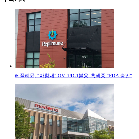
레플리뮨, "마침내" OV ‘PD-1불응' 흑색종 "FDA 승인"