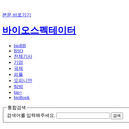
본문 바로가기
바이오스펙테이터
bioBB
BSO
전체기사
기업
국제
피플
오피니언
탐방
bio+
bioBook
통합검색
검색어를 입력해주세요.
검색