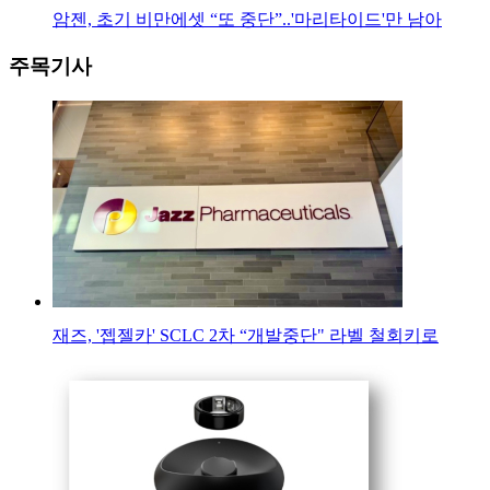
암젠, 초기 비만에셋 “또 중단”..'마리타이드'만 남아
주목기사
재즈, '젭젤카' SCLC 2차 “개발중단" 라벨 철회키로