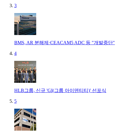
3
BMS, AR 분해제·CEACAM5 ADC 등 "개발중단"
4
HLB그룹, 신규 'GI(그룹 아이덴티티)' 선포식
5