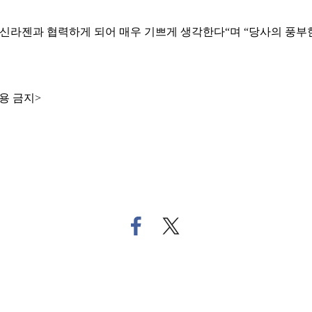
 신라젠과 협력하게 되어 매우 기쁘게 생각한다“며 “당사의 풍
용 금지>
페
트
이
위
스
터
북
로
으
기
로
사
기
공