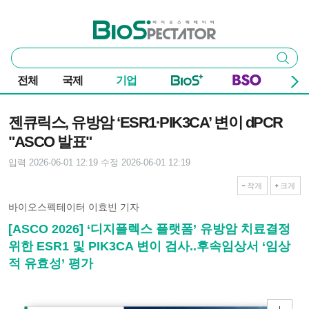
본문 바로가기
주요 메뉴
바이오스펙테이터
통
검색
합
검
전체
국제
기업
색
기사본문
젠큐릭스, 유방암 ‘ESR1·PIK3CA’ 변이 dPCR
"ASCO 발표"
입력 2026-06-01 12:19
수정 2026-06-01 12:19
작게
크게
바이오스펙테이터 이효빈 기자
[ASCO 2026] ‘디지플렉스 플랫폼’ 유방암 치료결정
위한 ESR1 및 PIK3CA 변이 검사..후속임상서 ‘임상
적 유효성’ 평가