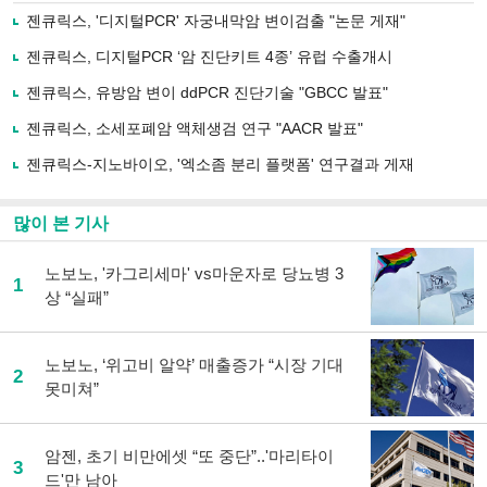
로
젠큐릭스, '디지털PCR' 자궁내막암 변이검출 "논문 게재"
기
사
젠큐릭스, 디지털PCR ‘암 진단키트 4종’ 유럽 수출개시
공
유
젠큐릭스, 유방암 변이 ddPCR 진단기술 "GBCC 발표"
하
젠큐릭스, 소세포폐암 액체생검 연구 "AACR 발표"
기
젠큐릭스-지노바이오, '엑소좀 분리 플랫폼' 연구결과 게재
많이 본 기사
노보노, '카그리세마' vs마운자로 당뇨병 3
1
상 “실패”
노보노, ‘위고비 알약’ 매출증가 “시장 기대
2
못미쳐”
암젠, 초기 비만에셋 “또 중단”..'마리타이
3
드'만 남아