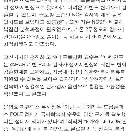
회사는 이같은 결과에 대해 자사의 드롭플렉스 진단기술
이 생어시퀀싱으로 찾아내기 어려운 저빈도 변이까지 검
출할 수 있으며, 글로벌 표준인 NGS 검사와 매우 높은
일치도를 보였다고 설명했다. 또한 기존 NGS와 비교해
복잡한 분석과정이 필요없으며, 기존 2주정도의 검사시
간(TAT)을 2~3일로 줄이는 등 비용과 시간 측면에서도
최적화됐다고 강조했다.
교신저자인 홍진화 고려대 구로병원 교수는 “이번 연구
는 ddPCR 기반 POLE 검사가 생어시퀀싱의 저빈도 변이
검출한계를 보완하고, 자궁내막암의 정확한 분자분류를
지원할 수 있음을 보여준 결과”라며 “임상현장에서 보다
신속하고 실용적인 분자검사 옵션으로 활용될 가능성을
확인했다”고 말했다.
문영호 젠큐릭스 부사장은 “이번 논문 게재는 드롭플렉
스 POLE 검사가 국제학술지 수준의 임상 근거를 확보했
다는 점에서 의미가 있다”며 “식약처 허가와 CE-IVDR 인
증, 유럽판매 개시를 기반으로 글로벌 시장 진출을 본격