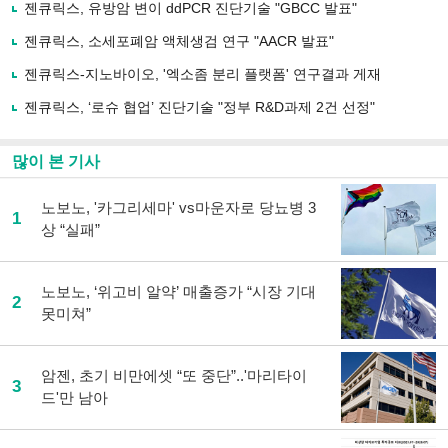
사
젠큐릭스, 유방암 변이 ddPCR 진단기술 "GBCC 발표"
공
유
젠큐릭스, 소세포폐암 액체생검 연구 "AACR 발표"
하
젠큐릭스-지노바이오, '엑소좀 분리 플랫폼' 연구결과 게재
기
젠큐릭스, ‘로슈 협업’ 진단기술 "정부 R&D과제 2건 선정"
많이 본 기사
노보노, '카그리세마' vs마운자로 당뇨병 3
1
상 “실패”
노보노, ‘위고비 알약’ 매출증가 “시장 기대
2
못미쳐”
암젠, 초기 비만에셋 “또 중단”..'마리타이
3
드'만 남아