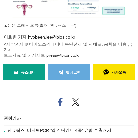
▲논문 그래픽 초록(출처=젠큐릭스 논문)
이효빈 기자
hyobeen.lee@bios.co.kr
<저작권자 © 바이오스펙테이터 무단전재 및 재배포, AI학습 이용 금
지>
보도자료 및 기사제보
press@bios.co.kr
뉴스레터
텔레그램
카카오톡
페
트위
이
터로
스
기사
북
공유
관련기사
으
하기
로
젠큐릭스, 디지털PCR ‘암 진단키트 4종’ 유럽 수출개시
기