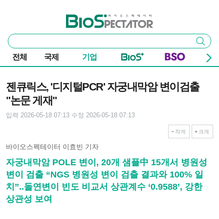
본문 바로가기
주요 메뉴
바이오스펙테이터
통
검색
합
검
전체
국제
기업
색
기사본문
젠큐릭스, '디지털PCR' 자궁내막암 변이검출
"논문 게재"
입력 2026-05-18 07:13
수정 2026-05-18 07:13
작게
크게
바이오스펙테이터 이효빈 기자
자궁내막암 POLE 변이, 20개 샘플中 15개서 병원성
변이 검출 “NGS 병원성 변이 검출 결과와 100% 일
치”..돌연변이 빈도 비교서 상관계수 ‘0.9588’, 강한
상관성 보여