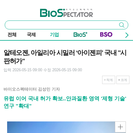
본문 바로가기
주요 메뉴
바이오스펙테이터
통
검색
합
검
전체
국제
기업
색
기사본문
알테오젠, 아일리아 시밀러 ‘아이젠피’ 국내 "시
판허가"
입력 2026-05-15 09:00
수정 2026-05-15 09:00
작게
크게
바이오스펙테이터 김성민 기자
유럽 이어 국내 허가 확보..안과질환 영역 '제형 기술'
연구 "확대"