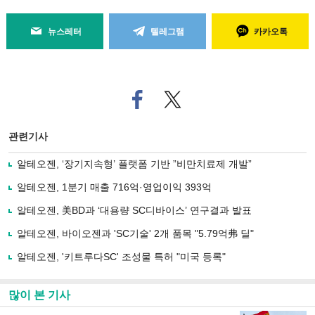
뉴스레터
텔레그램
카카오톡
페
트위
이
터로
스
기사
북
공유
관련기사
으
하기
로
알테오젠, ‘장기지속형’ 플랫폼 기반 ”비만치료제 개발”
기
사
알테오젠, 1분기 매출 716억·영업이익 393억
공
유
알테오젠, 美BD과 ‘대용량 SC디바이스’ 연구결과 발표
하
알테오젠, 바이오젠과 'SC기술' 2개 품목 "5.79억弗 딜"
기
알테오젠, '키트루다SC' 조성물 특허 "미국 등록"
많이 본 기사