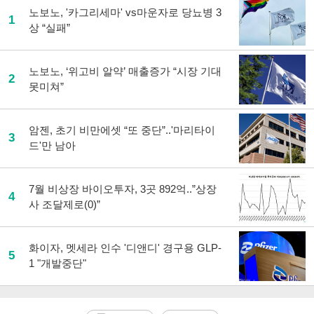
노보노, '카그리세마' vs마운자로 당뇨병 3
1
상 “실패”
노보노, ‘위고비 알약’ 매출증가 “시장 기대
2
못미쳐”
암젠, 초기 비만에셋 “또 중단”..'마리타이
3
드'만 남아
7월 비상장 바이오투자, 3곳 892억..”상장
4
사 조달제로(0)”
화이자, 멧세라 인수 '디앤디' 경구용 GLP-
5
1 "개발중단"