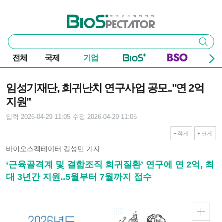
본문 바로가기
주요 메뉴
바이오스펙테이터
통
검색
합
검
전체
국제
기업
색
기사본문
임성기재단, 희귀난치 연구사업 공모.."연 2억
지원"
입력 2026-04-29 11:05
수정 2026-04-29 11:05
작게
크게
바이오스펙테이터 김성민 기자
‘근육골격계 및 결합조직 희귀질환’ 연구에 연 2억, 최
대 3년간 지원..5월부터 7월까지 접수