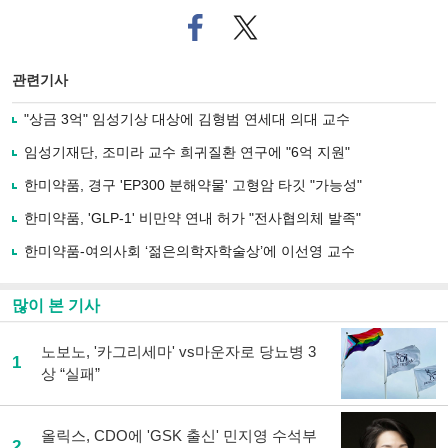
페
트위
이
터로
스
기사
북
공유
관련기사
으
하기
로
"상금 3억" 임성기상 대상에 김형범 연세대 의대 교수
기
사
임성기재단, 조미라 교수 희귀질환 연구에 "6억 지원"
공
유
한미약품, 경구 'EP300 분해약물' 고형암 타깃 "가능성"
하
한미약품, 'GLP-1' 비만약 연내 허가 "전사협의체 발족"
기
한미약품-여의사회 ‘젊은의학자학술상’에 이선영 교수
많이 본 기사
노보노, '카그리세마' vs마운자로 당뇨병 3
1
상 “실패”
올릭스, CDO에 'GSK 출신' 민지영 수석부
2