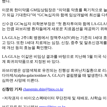
했다.
이문희 한미약품 GM임상팀장은 “의약품 약효를 획기적으로 늘
가 되길 기대한다”며 “GC녹십자와 함께 임상개발에 최선을 다
신수경 GC녹십자 의학본부장은 “첫 환자투여와 함께 LA-GLA
는 만큼 파브리병 환자들에게 새로운 치료옵션을 제공하기 위해
LA-GLA는 2주1회 병원에서 정맥주사(IV)하는 기존의 1세대 효소대
고 있다. 또한 1세대 치료제는 심장, 신장, 중추 및 말초신경
애 개선 등의 효능을 확인했다.
LA-GLA는 이같은 비임상 결과를 바탕으로 지난해 5월 미국 식품의약
계 희귀의약품으로 지정된 바 있다.
파브리병은 성염색체로 유전되는 진행성 희귀난치질환으로 리소좀축적질환
다아제A(alpha-galactosidase A, GLA)가 결핍됐
심하면 사망에 이른다.
신창민 기자
changmin.shin@bios.co.kr
<저작권자 © 바이오스펙테이터 무단전재 및 재배포, AI학습 이
보도자료 및 기사제보
press@bios.co.kr