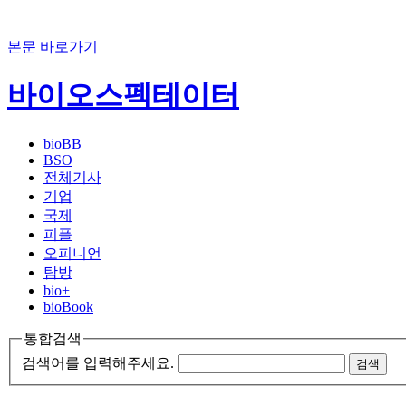
본문 바로가기
바이오스펙테이터
bioBB
BSO
전체기사
기업
국제
피플
오피니언
탐방
bio+
bioBook
통합검색
검색어를 입력해주세요.
검색