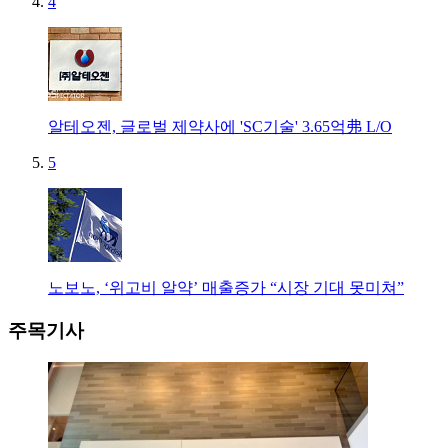
4
알테오젠, 글로벌 제약사에 'SC기술' 3.65억弗 L/O
5
노보노, ‘위고비 알약’ 매출증가 “시장 기대 못미쳐”
주목기사