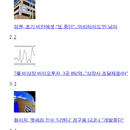
암젠, 초기 비만에셋 “또 중단”..'마리타이드'만 남아
2
7월 비상장 바이오투자, 3곳 892억..”상장사 조달제로(0)”
3
화이자, 멧세라 인수 '디앤디' 경구용 GLP-1 "개발중단"