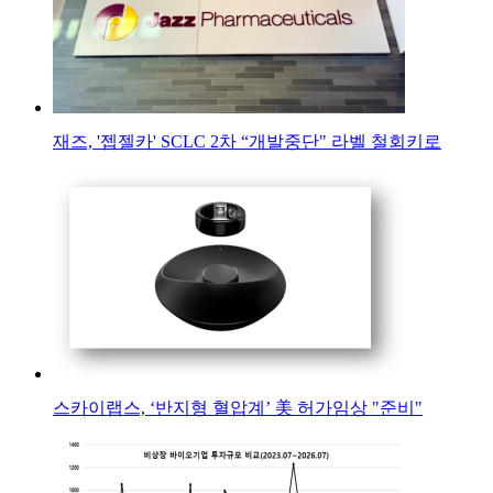
재즈, '젭젤카' SCLC 2차 “개발중단" 라벨 철회키로
스카이랩스, ‘반지형 혈압계’ 美 허가임상 "준비"