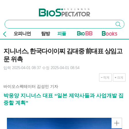
본문 바로가기
주요 메뉴
바이오스펙테이터
통
검색
합
검
오피니언
탐방
피플
색
기사본문
지니너스, 한국다이이찌 김대중 前대표 상임고
문 위촉
입력 2025-04-01 08:37
수정 2025-04-01 08:54
작게
크게
바이오스펙테이터 김성민 기자
박웅양 지니너스 대표 “일본 제약사들과 사업개발 집
중할 계획”