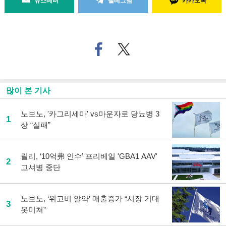
뉴스레터
텔레그램
카카오톡
페
트위
이
터로
스
기사
북
공유
으
하기
많이 본 기사
로
기
사
노보노, '카그리세마' vs마운자로 당뇨병 3
1
공
상 “실패”
유
하
기
릴리, ‘10억弗 인수’ 프리베일 'GBA1 AAV'
2
고셔병 중단
노보노, ‘위고비 알약’ 매출증가 “시장 기대
3
못미쳐”