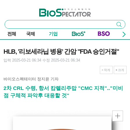
본문 바로가기
주요 메뉴
바이오스펙테이터
통
검색
합
검
전체
국제
기업
색
기사본문
HLB, '리보세라닙 병용' 간암 "FDA 승인거절"
입력 2025-03-21 06:34
수정 2025-03-21 06:34
작게
크게
바이오스펙테이터 정지윤 기자
2차 CRL 수령, 항서 캄렐리주맙 "CMC 지적".."미비
점 구체적 파악후 대응할 것"