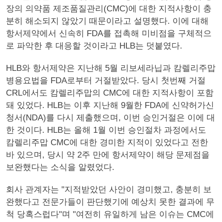
장의 의약품 제조품질관리(CMC)에 대한 지적사항이 충
분히 해소되지 않았기 때문이라고 설명했다. 이에 대해
항서제약에서 신속히 FDA를 접촉해 미비점을 구체적으
로 파악한 후 대응할 것이라고 HLB는 덧붙였다.
HLB와 항서제약은 지난해 5월 리보세라닙과 캄렐리주맙
병용요법을 FDA로부터 거절받았다. 당시 첫번째 거절
CRL에서도 캄렐리주맙의 CMC에 대한 지적사항이 포함
돼 있었다. HLB는 이후 지난해 9월한 FDA에 신약허가신
청서(NDA)를 다시 제출했으며, 이번 승인거절은 이에 대
한 것이다. HLB는 올해 1월 이번 승인절차 과정에서도
캄렐리주맙 CMC에 대한 경미한 지적이 있었다고 전한
바 있으며, 당시 약 2주 만에 항서제약이 해당 문제점을
보완했다는 소식을 알렸었다.
회사 관계자는 "지적받았던 사안이 경미했고, 충분히 보
완했다고 전문가들이 판단했기에 예상치 못한 결과에 무
척 당혹스럽다"며 "여전히 유일하게 남은 이슈는 CMC에