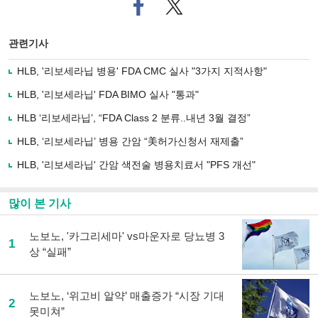
페
트위
이
터로
스
기사
북
공유
관련기사
으
하기
로
HLB, '리보세라닙 병용' FDA CMC 실사 "3가지 지적사항"
기
사
HLB, '리보세라닙' FDA BIMO 실사 "통과"
공
유
HLB ‘리보세라닙’, “FDA Class 2 분류..내년 3월 결정”
하
HLB, ‘리보세라닙’ 병용 간암 “美허가신청서 재제출”
기
HLB, '리보세라닙' 간암 색전술 병용치료서 "PFS 개선"
많이 본 기사
노보노, '카그리세마' vs마운자로 당뇨병 3
1
상 “실패”
노보노, ‘위고비 알약’ 매출증가 “시장 기대
2
못미쳐”