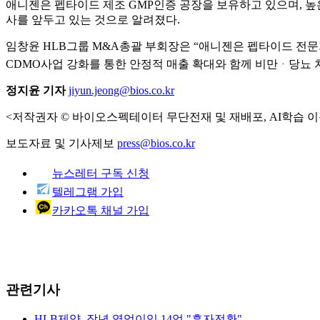
애니젠은 펩타이드 제조 GMP인증 공장을 보유하고 있으며, 높은
사를 앞두고 있는 것으로 알려졌다.
임창윤 HLB그룹 M&A총괄 부회장은 “애니젠은 펩타이드 전문
CDMO사업 강화를 통한 안정적 매출 확대와 함께 비만ᆞ당뇨 
정지윤 기자
jiyun.jeong@bios.co.kr
<저작권자 © 바이오스펙테이터 무단전재 및 재배포, AI학습 이
보도자료 및 기사제보
press@bios.co.kr
뉴스레터 구독 신청
텔레그램 가입
카카오톡 채널 가입
관련기사
HLB제약, 작년 영업이익 14억 "흑자전환"