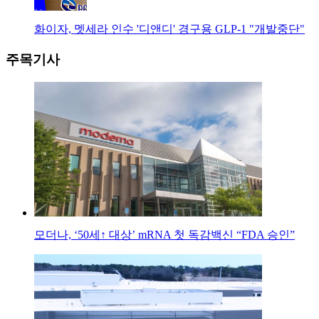
화이자, 멧세라 인수 '디앤디' 경구용 GLP-1 "개발중단"
주목기사
모더나, ‘50세↑ 대상’ mRNA 첫 독감백신 “FDA 승인”