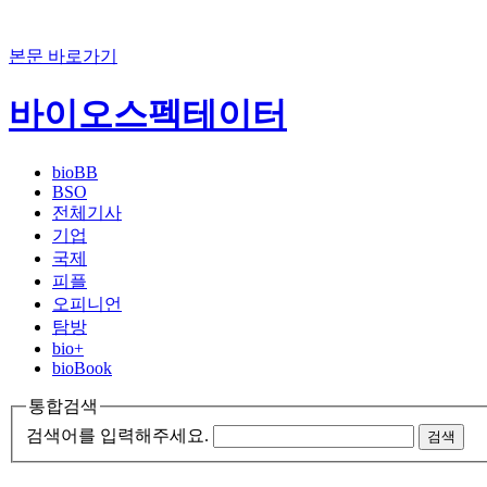
본문 바로가기
바이오스펙테이터
bioBB
BSO
전체기사
기업
국제
피플
오피니언
탐방
bio+
bioBook
통합검색
검색어를 입력해주세요.
검색