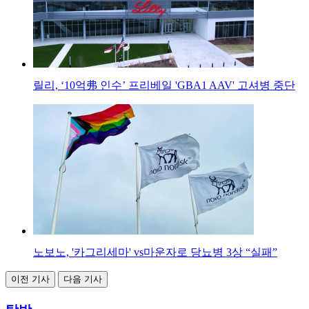
릴리, ‘10억弗 인수’ 프리베일 'GBA1 AAV' 고셔병 중단
노보노, '카그리세마' vs마운자로 당뇨병 3상 “실패”
이전 기사
다음 기사