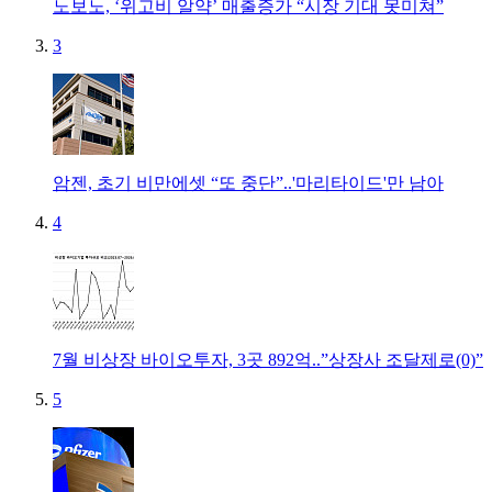
노보노, ‘위고비 알약’ 매출증가 “시장 기대 못미쳐”
3
암젠, 초기 비만에셋 “또 중단”..'마리타이드'만 남아
4
7월 비상장 바이오투자, 3곳 892억..”상장사 조달제로(0)”
5