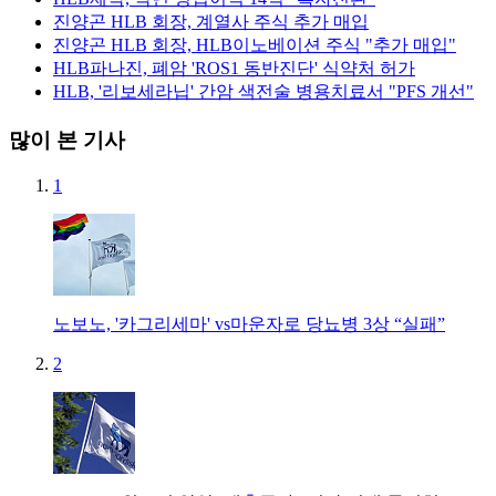
진양곤 HLB 회장, 계열사 주식 추가 매입
진양곤 HLB 회장, HLB이노베이션 주식 "추가 매입"
HLB파나진, 폐암 'ROS1 동반진단' 식약처 허가
HLB, '리보세라닙' 간암 색전술 병용치료서 "PFS 개선"
많이 본 기사
1
노보노, '카그리세마' vs마운자로 당뇨병 3상 “실패”
2