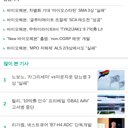
으
하기
로
바이오헤븐, 차별화 기대 ‘마이오스타틴’ SMA 3상 “실패”
기
사
바이오헤븐, ‘글루타메이트 조절제’ SCA 재도전 "성공"
공
유
바이오헤븐, 中하이라이트ll서 ‘TYK2/JAK1’ 9.7억弗 L/I
하
“New 바이오헤븐” 출범..’non-CGRP 에셋’ 개발
기
바이오헤븐, 'MPO 저해제' ALS 2/3상에서도 "실패"
많이 본 기사
노보노, '카그리세마' vs마운자로 당뇨병 3
1
상 “실패”
릴리, ‘10억弗 인수’ 프리베일 'GBA1 AAV'
2
고셔병 중단
리가켐, 넥스트큐어 'B7-H4 ADC' 단독개발
3