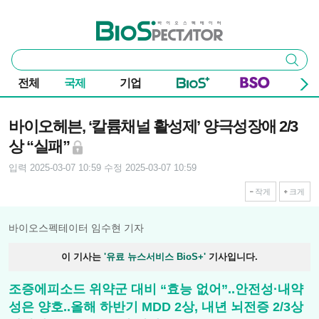
본문 바로가기
주요 메뉴
바이오스펙테이터
통
검색
합
검
전체
국제
기업
색
기사본문
바이오헤븐, ‘칼륨채널 활성제’ 양극성장애 2/3
상 “실패”
입력 2025-03-07 10:59
수정 2025-03-07 10:59
작게
크게
바이오스펙테이터 임수현 기자
이 기사는
'유료 뉴스서비스 BioS+'
기사입니다.
조증에피소드 위약군 대비 “효능 없어”..안전성·내약
성은 양호..올해 하반기 MDD 2상, 내년 뇌전증 2/3상