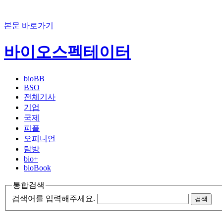
본문 바로가기
바이오스펙테이터
bioBB
BSO
전체기사
기업
국제
피플
오피니언
탐방
bio+
bioBook
통합검색
검색어를 입력해주세요.
검색