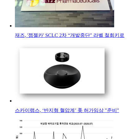
재즈, '젭젤카' SCLC 2차 “개발중단" 라벨 철회키로
스카이랩스, ‘반지형 혈압계’ 美 허가임상 "준비"