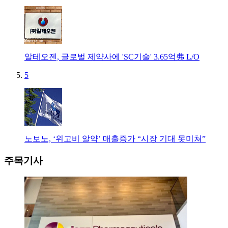
알테오젠, 글로벌 제약사에 'SC기술' 3.65억弗 L/O
5
노보노, ‘위고비 알약’ 매출증가 “시장 기대 못미쳐”
주목기사