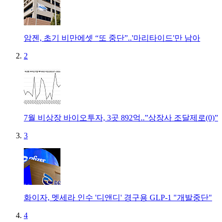
암젠, 초기 비만에셋 “또 중단”..'마리타이드'만 남아
2
7월 비상장 바이오투자, 3곳 892억..”상장사 조달제로(0)”
3
화이자, 멧세라 인수 '디앤디' 경구용 GLP-1 "개발중단"
4