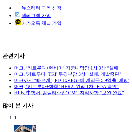
뉴스레터 구독 신청
텔레그램 가입
카카오톡 채널 가입
관련기사
머크, ‘키트루다+렌비마’ 자궁내막암 1차 3상 “실패”
머크, '키트루다+TKI' 두경부암 3상 "실패, 개발중단"
머크까지 "빠르게", PD-1xVEGF에 계약금 5.9억弗 '베팅'
머크, ‘키트루다+화학’ HER2- 위암 1차 "FDA 승인"
HLB, 中항서 '캄렐리주맙' CMC 지적사항 "보완 완료”
많이 본 기사
1