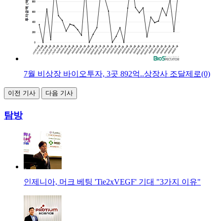
7월 비상장 바이오투자, 3곳 892억..상장사 조달제로(0)
이전 기사
다음 기사
탐방
인제니아, 머크 베팅 'Tie2xVEGF' 기대 "3가지 이유"