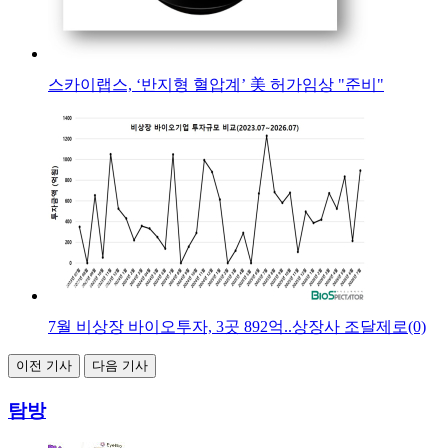
스카이랩스, ‘반지형 혈압계’ 美 허가임상 "준비"
7월 비상장 바이오투자, 3곳 892억..상장사 조달제로(0)
이전 기사
다음 기사
탐방