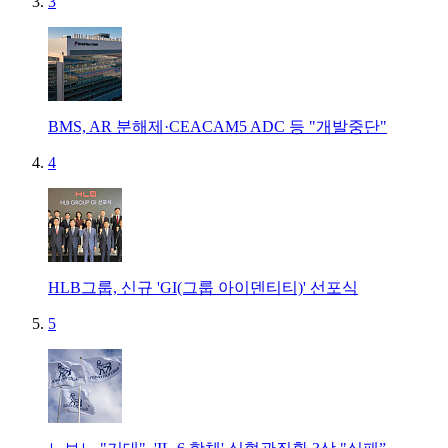
3
BMS, AR 분해제·CEACAM5 ADC 등 "개발중단"
4
HLB그룹, 신규 'GI(그룹 아이덴티티)' 선포식
5