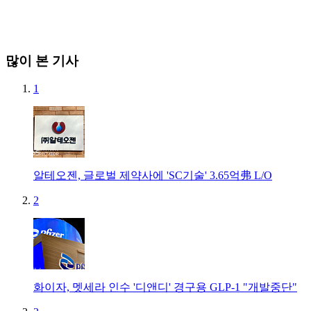
많이 본 기사
1
알테오젠, 글로벌 제약사에 'SC기술' 3.65억弗 L/O
2
화이자, 멧세라 인수 '디앤디' 경구용 GLP-1 "개발중단"