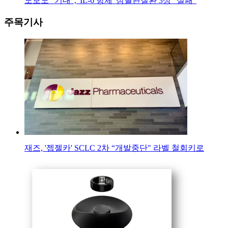
노보노 "기대", 'IL-6 항체' 심혈관질환 3상 "실패”
주목기사
재즈, '젭젤카' SCLC 2차 “개발중단" 라벨 철회키로