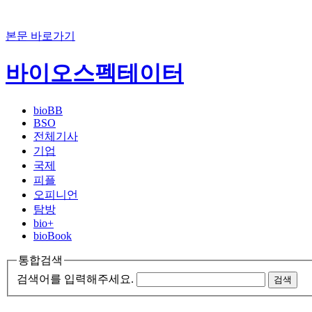
본문 바로가기
바이오스펙테이터
bioBB
BSO
전체기사
기업
국제
피플
오피니언
탐방
bio+
bioBook
통합검색
검색어를 입력해주세요.
검색