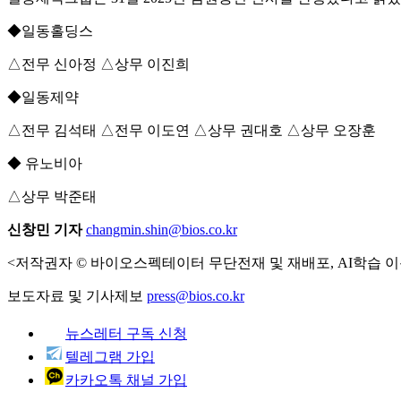
◆일동홀딩스
△전무 신아정 △상무 이진희
◆일동제약
△전무 김석태 △전무 이도연 △상무 권대호 △상무 오장훈
◆ 유노비아
△상무 박준태
신창민 기자
changmin.shin@bios.co.kr
<저작권자 © 바이오스펙테이터 무단전재 및 재배포, AI학습 이
보도자료 및 기사제보
press@bios.co.kr
뉴스레터 구독 신청
텔레그램 가입
카카오톡 채널 가입