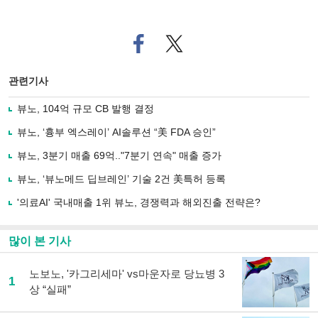
페
트위
이
터로
스
기사
북
공유
관련기사
으
하기
로
뷰노, 104억 규모 CB 발행 결정
기
사
뷰노, ‘흉부 엑스레이’ AI솔루션 “美 FDA 승인”
공
유
뷰노, 3분기 매출 69억.."7분기 연속" 매출 증가
하
뷰노, ‘뷰노메드 딥브레인’ 기술 2건 美특허 등록
기
'의료AI' 국내매출 1위 뷰노, 경쟁력과 해외진출 전략은?
많이 본 기사
노보노, '카그리세마' vs마운자로 당뇨병 3
1
상 “실패”