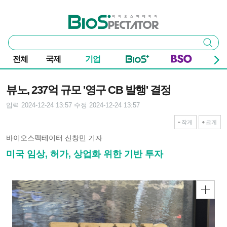
본문 바로가기
주요 메뉴
바이오스펙테이터
통
검색
합
검
전체
국제
기업
색
기사본문
뷰노, 237억 규모 '영구 CB 발행' 결정
입력 2024-12-24 13:57
수정 2024-12-24 13:57
작게
크게
바이오스펙테이터 신창민 기자
미국 임상, 허가, 상업화 위한 기반 투자