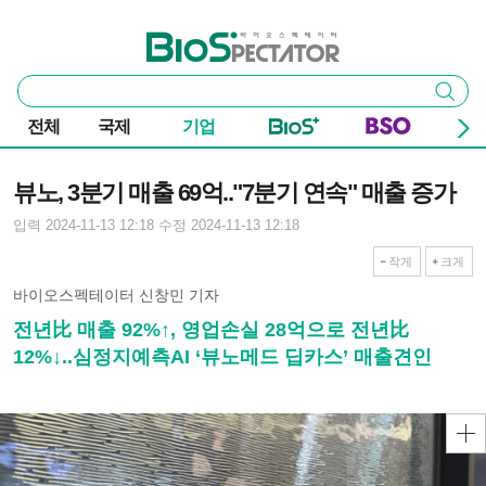
본문 바로가기
주요 메뉴
바이오스펙테이터
통
검색
합
검
전체
국제
기업
색
기사본문
뷰노, 3분기 매출 69억.."7분기 연속" 매출 증가
입력 2024-11-13 12:18
수정 2024-11-13 12:18
작게
크게
바이오스펙테이터 신창민 기자
전년比 매출 92%↑, 영업손실 28억으로 전년比
12%↓..심정지예측AI ‘뷰노메드 딥카스’ 매출견인