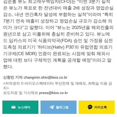
김준홍 뷰노 최고재무책임자(CFO)는 “이번 3분기 실적
은 뷰노가 목표로 한 전년대비 매출 2배 성장과 영업손실
감소, 내년 연간흑자 달성에 부합하는 실적”이라며 “특히
7분기 연속 매출이 성장하고 영업손실 규모가 감소해 의
미가 크다”고 말했다. 이어 “뷰노는 2025년을 해외진출의
원년으로 삼고 이를위해 충실히 준비하고 있다. 뷰노메
드 딥카스의 미국 식품의약국(FDA) 승인 및 가정용 심전
도측정 의료기기 ‘하티브(Hativ) P30’의 유럽연합 의료기
기규제(CE MDR) 인증이 완료되는 시점에 맞춰 해외사
업에 대한 보다 구체적인 계획을 공개할 예정”이라고 말
했다.
신창민 기자
changmin.shin@bios.co.kr
<저작권자 © 바이오스펙테이터 무단전재 및 재배포, AI학습 이용 금
지>
보도자료 및 기사제보
press@bios.co.kr
뉴스레터
텔레그램
카카오톡