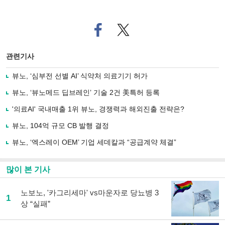
페
트위
이
터로
스
기사
북
공유
관련기사
으
하기
로
뷰노, ‘심부전 선별 AI’ 식약처 의료기기 허가
기
사
뷰노, ‘뷰노메드 딥브레인’ 기술 2건 美특허 등록
공
유
'의료AI' 국내매출 1위 뷰노, 경쟁력과 해외진출 전략은?
하
뷰노, 104억 규모 CB 발행 결정
기
뷰노, ‘엑스레이 OEM’ 기업 세데칼과 “공급계약 체결”
많이 본 기사
노보노, '카그리세마' vs마운자로 당뇨병 3
1
상 “실패”