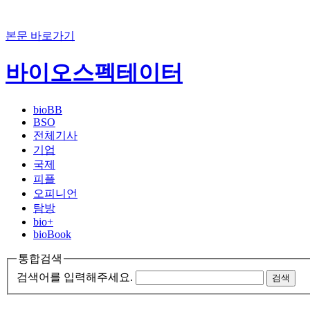
본문 바로가기
바이오스펙테이터
bioBB
BSO
전체기사
기업
국제
피플
오피니언
탐방
bio+
bioBook
통합검색
검색어를 입력해주세요.
검색