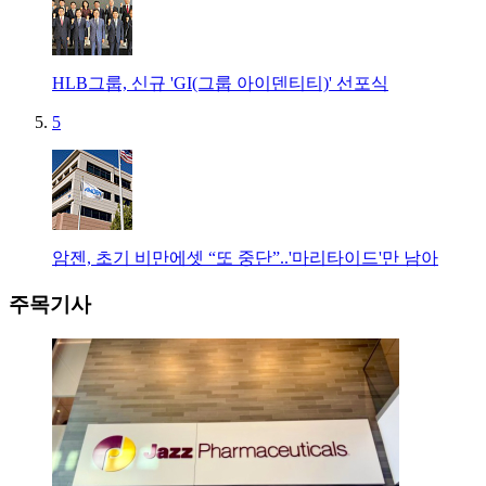
HLB그룹, 신규 'GI(그룹 아이덴티티)' 선포식
5
암젠, 초기 비만에셋 “또 중단”..'마리타이드'만 남아
주목기사