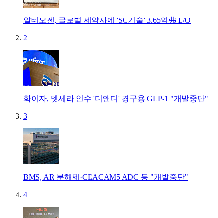
알테오젠, 글로벌 제약사에 'SC기술' 3.65억弗 L/O
2
화이자, 멧세라 인수 '디앤디' 경구용 GLP-1 "개발중단"
3
BMS, AR 분해제·CEACAM5 ADC 등 "개발중단"
4