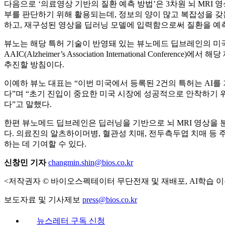
다음으로 ‘의료영상 기반의 질환 예측 방법’은 3차원 뇌 MRI
부를 판단하기 위해 활용되는데, 정보의 양이 많고 복잡성을 갖
하고, 재구성된 영상을 딥러닝 모델에 입력함으로써 질환을 예
뷰노는 해당 특허 기술이 반영돼 있는 뷰노메드 딥브레인의 미
AAIC(Alzheimer’s Association International
추진할 방침이다.
이예하 뷰노 대표는 “이번 미국에서 등록된 2건의 특허는 AI를
다”며 “초기 진입이 중요한 미국 시장에 성공적으로 안착하기 
다”고 말했다.
한편 뷰노메드 딥브레인은 딥러닝을 기반으로 뇌 MRI 영상을 분석해
다. 의료진의 알츠하이머병, 혈관성 치매, 전두측두엽 치매 등
하는 데 기여할 수 있다.
신창민 기자
changmin.shin@bios.co.kr
<저작권자 © 바이오스펙테이터 무단전재 및 재배포, AI학습 이
보도자료 및 기사제보
press@bios.co.kr
뉴스레터 구독 신청