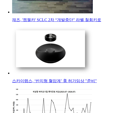
재즈, '젭젤카' SCLC 2차 “개발중단" 라벨 철회키로
스카이랩스, ‘반지형 혈압계’ 美 허가임상 "준비"