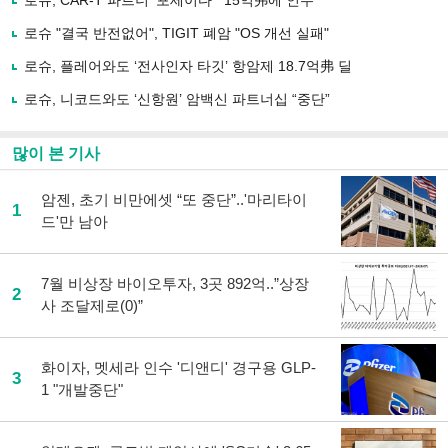
로슈, CAR-T 파트너 '포세이다' "15억弗에 인수"
공
유
로슈 "결국 반전없어", TIGIT 폐암 "OS 개선 실패"
하
로슈, 플레어와도 ‘전사인자 타깃’ 항암제 18.7억弗 딜
기
로슈, 니코드와도 ‘신항원’ 암백신 파트너십 “중단”
많이 본 기사
암젠, 초기 비만에셋 “또 중단”..'마리타이
1
드'만 남아
7월 비상장 바이오투자, 3곳 892억..”상장
2
사 조달제로(0)”
화이자, 멧세라 인수 '디앤디' 경구용 GLP-
3
1 "개발중단"