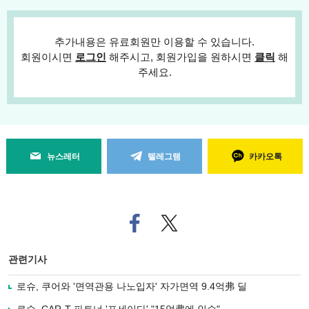
추가내용은 유료회원만 이용할 수 있습니다.
회원이시면
로그인
해주시고, 회원가입을 원하시면
클릭
해
주세요.
뉴스레터
텔레그램
카카오톡
페
트위
이
터로
스
기사
북
공유
관련기사
으
하기
로
로슈, 쿠어와 '면역관용 나노입자' 자가면역 9.4억弗 딜
기
사