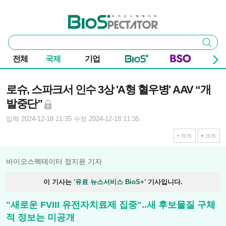
본문 바로가기
주요 메뉴
바이오스펙테이터
통
검색
합
검
전체
국제
기업
색
기사본문
로슈, 스파크서 인수 3상 'A형 혈우병' AAV “개
발중단”
입력 2024-12-18 11:35
수정 2024-12-18 11:35
작게
크게
바이오스펙테이터 정지윤 기자
이 기사는
'유료 뉴스서비스 BioS+'
기사입니다.
"새로운 FVIII 유전자치료제 집중"..새 후보물질 구체
적 정보는 미공개