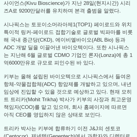
사이언스(Kivu Bioscience)가 지난 28일(현지시간) 시리
즈A로 9200만달러를 유치하며 본격 출범을 알렸다.
시나픽스는 토포이소머라아제1(TOP1) 페이로드와 위치
특이적 링커-페이로드 접합기술로 글로벌 빅파마를 비롯
해 국내 종근당(CKD), 에이비엘바이오(ABL Bio) 등과
ADC 개발 딜을 이끌어낸 바이오텍이다. 또한 시나픽스
는 지난해 6월 글로벌 CDMO 기업인 론자(Lonza)에 총 1
억6000만유로 규모로 피인수된 바 있다.
키부는 올해 설립된 바이오텍으로 시나픽스에서 들여온
항체-약물접합체(ADC) 항암제를 개발하고 있으며, 내년
임상에 진입할 수 있을 것으로 예상하고 있다. 현재 모히
트 트리카(Mohit Trikha) 박사가 키부의 사장과 최고운영
책임자(COO)를 맡고 있으며, 회사 홈페이지에 따르면
아직 CEO를 영입하지 않은 상태로 보인다.
트리카 박사는 키부에 합류하기 이전 J&J의 센토코
(Centocor), 제넨텍(Genentech)에서 과학자와 디렉터로