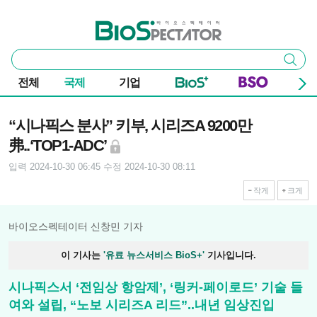
본문 바로가기
주요 메뉴
바이오스펙테이터
통
검색
합
검
전체
국제
기업
색
기사본문
“시나픽스 분사” 키부, 시리즈A 9200만
弗..‘TOP1-ADC’
입력 2024-10-30 06:45
수정 2024-10-30 08:11
작게
크게
바이오스펙테이터 신창민 기자
이 기사는
'유료 뉴스서비스 BioS+'
기사입니다.
시나픽스서 ‘전임상 항암제’, ‘링커-페이로드’ 기술 들
여와 설립, “노보 시리즈A 리드”..내년 임상진입