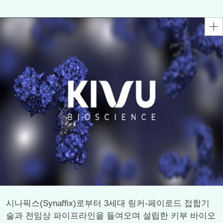
시나픽스(Synaffix)로부터 3세대 링커-페이로드 접합기
술과 전임상 파이프라인을 들여오며 설립한 키부 바이오