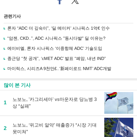
이
터로
스
기사
북
공유
관련기사
으
하기
로
론자 “ADC 더 깊숙이”, ‘딜 메이커’ 시나픽스 1억€ 인수
기
사
“암젠, CKD..”, ADC 시나픽스 "동시다발" 딜 이유는?
공
유
에이비엘, 론자 시나픽스 ‘이중항체 ADC’ 기술도입
하
종근당 “첫 공개”, ‘cMET ADC’ 발표 “폐암, 내년 IND”
기
마이릭스, 시리즈A 9천만£..‘新페이로드 NMT’ ADC개발
많이 본 기사
노보노, '카그리세마' vs마운자로 당뇨병 3
1
상 “실패”
노보노, ‘위고비 알약’ 매출증가 “시장 기대
2
못미쳐”