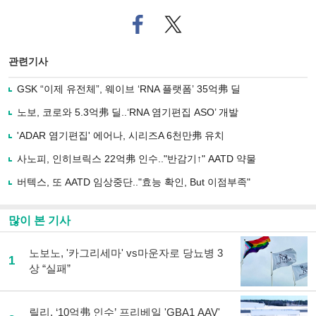
페
트위
이
터로
스
기사
북
공유
관련기사
으
하기
로
GSK “이제 유전체”, 웨이브 ‘RNA 플랫폼’ 35억弗 딜
기
사
노보, 코로와 5.3억弗 딜..‘RNA 염기편집 ASO’ 개발
공
유
'ADAR 염기편집' 에어나, 시리즈A 6천만弗 유치
하
사노피, 인히브릭스 22억弗 인수.."반감기↑" AATD 약물
기
버텍스, 또 AATD 임상중단.."효능 확인, But 이점부족"
많이 본 기사
노보노, '카그리세마' vs마운자로 당뇨병 3
1
상 “실패”
릴리, ‘10억弗 인수’ 프리베일 'GBA1 AAV'