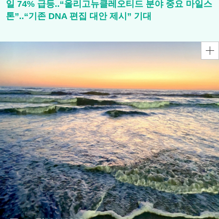
일 74% 급등..“올리고뉴클레오티드 분야 중요 마일스
톤”..“기존 DNA 편집 대안 제시” 기대