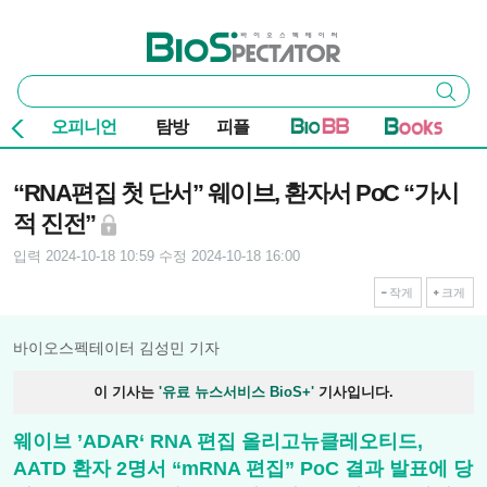
본문 바로가기
주요 메뉴
바이오스펙테이터
통
검색
합
검
오피니언
탐방
피플
색
기사본문
“RNA편집 첫 단서” 웨이브, 환자서 PoC “가시
적 진전”
입력 2024-10-18 10:59
수정 2024-10-18 16:00
작게
크게
바이오스펙테이터 김성민 기자
이 기사는
'유료 뉴스서비스 BioS+'
기사입니다.
웨이브 ’ADAR‘ RNA 편집 올리고뉴클레오티드,
AATD 환자 2명서 “mRNA 편집” PoC 결과 발표에 당