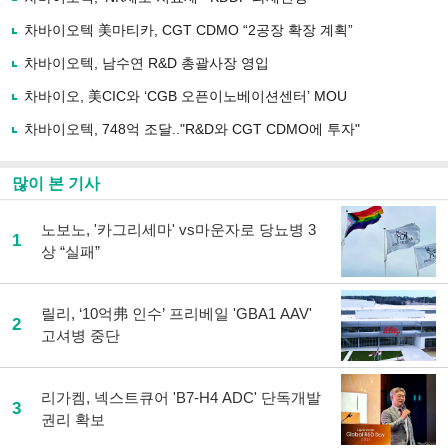
기
사
차바이오텍 美마티카, CGT CDMO “2공장 확장 계획”
공
유
차바이오텍, 남수연 R&D 총괄사장 영입
하
차바이오, 美CIC와 ‘CGB 오픈이노베이션센터’ MOU
기
차바이오텍, 748억 조달.."R&D와 CGT CDMO에 투자"
많이 본 기사
노보노, '카그리세마' vs마운자로 당뇨병 3
1
상 “실패”
릴리, ‘10억弗 인수’ 프리베일 'GBA1 AAV'
2
고셔병 중단
리가켐, 넥스트큐어 'B7-H4 ADC' 단독개발
3
권리 확보