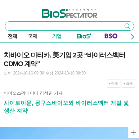
본문 바로가기
주요 메뉴
바이오스펙테이터
통
검색
합
검
전체
국제
기업
색
기사본문
차바이오 마티카, 美기업 2곳 “바이러스벡터
CDMO 계약”
입력 2024-10-16 09:30
수정 2024-10-16 09:30
작게
크게
바이오스펙테이터 김성민 기자
사이토이뮨, 몽구스바이오와 바이러스벡터 개발 및
생산 계약