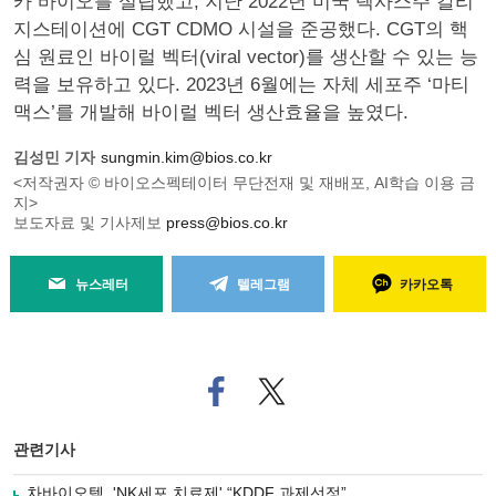
카 바이오를 설립했고, 지난 2022년 미국 텍사스주 칼리
지스테이션에 CGT CDMO 시설을 준공했다. CGT의 핵
심 원료인 바이럴 벡터(viral vector)를 생산할 수 있는 능
력을 보유하고 있다. 2023년 6월에는 자체 세포주 ‘마티
맥스’를 개발해 바이럴 벡터 생산효율을 높였다.
김성민 기자
sungmin.kim@bios.co.kr
<저작권자 © 바이오스펙테이터 무단전재 및 재배포, AI학습 이용 금
지>
보도자료 및 기사제보
press@bios.co.kr
뉴스레터
텔레그램
카카오톡
페
트위
이
터로
스
기사
북
공유
관련기사
으
하기
로
차바이오텍, 'NK세포 치료제' “KDDF 과제선정”