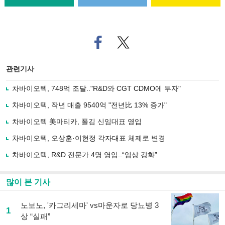
페
트위
이
터로
스
기사
북
공유
관련기사
으
하기
로
차바이오텍, 748억 조달.."R&D와 CGT CDMO에 투자"
기
사
차바이오텍, 작년 매출 9540억 "전년比 13% 증가"
공
유
차바이오텍 美마티카, 폴김 신임대표 영입
하
차바이오텍, 오상훈·이현정 각자대표 체제로 변경
기
차바이오텍, R&D 전문가 4명 영입..“임상 강화”
많이 본 기사
노보노, '카그리세마' vs마운자로 당뇨병 3
1
상 “실패”