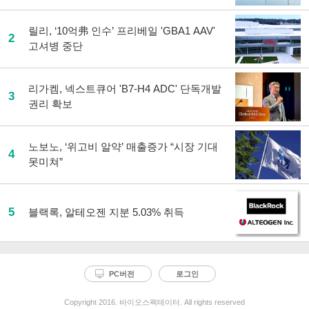
릴리, ‘10억弗 인수’ 프리베일 'GBA1 AAV'
2
고셔병 중단
리가켐, 넥스트큐어 'B7-H4 ADC' 단독개발
3
권리 확보
노보노, ‘위고비 알약’ 매출증가 “시장 기대
4
못미쳐”
5
블랙록, 알테오젠 지분 5.03% 취득
PC버전
로그인
Copyright 2016. 바이오스펙테이터. All rights reserved