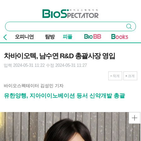
본문 바로가기
주요 메뉴
바이오스펙테이터
통
검색
합
검
오피니언
탐방
피플
색
기사본문
차바이오텍, 남수연 R&D 총괄사장 영입
입력 2024-05-31 11:22
수정 2024-05-31 11:27
작게
크게
바이오스펙테이터 김성민 기자
유한양행, 지아이이노베이션 등서 신약개발 총괄