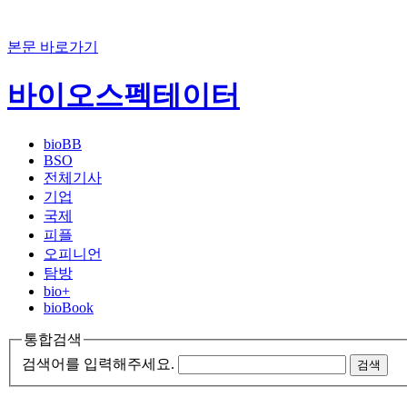
본문 바로가기
바이오스펙테이터
bioBB
BSO
전체기사
기업
국제
피플
오피니언
탐방
bio+
bioBook
통합검색
검색어를 입력해주세요.
검색