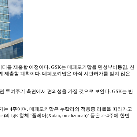
이터를 제출할 예정이다. GSK는 데페모키맙을 만성부비동염, 천
 함께 제출할 계획이다. 데페모키맙은 아직 시판허가를 받지 않은
면 투여주기 측면에서 편의성을 가질 것으로 보인다. GSK는 반
)’의 투여주기는 4주이며, 데페모키맙은 누칼라의 적응증 라벨을 따라가고
 IgE 항체 ‘졸레어(Xolair, omalizumab)’ 등은 2~4주에 한번