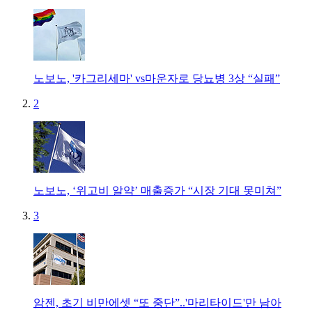
노보노, '카그리세마' vs마운자로 당뇨병 3상 “실패”
2
노보노, ‘위고비 알약’ 매출증가 “시장 기대 못미쳐”
3
암젠, 초기 비만에셋 “또 중단”..'마리타이드'만 남아