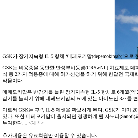
GSK가 장기지속형 IL-5 항체 ‘데페모키맙(depemokimab)
GSK는 비용종을 동반한 만성부비동염(CRSwNP) 치료제로 
식 등 2가지 적응증에 대해 허가신청을 하기 위해 한달전 국제학
약물이다.
데페모키맙은 반감기를 늘린 장기지속형 IL-5 항체로 6개월(약
감기를 늘리기 위해 데페모키맙의 Fc에 있는 아미노산 3개를 변형하는 
이로써 GSK는 후속 IL-5 에셋을 확보하게 된다. GSK가 이미 20
있다. 또한 데페모키맙이 출시되면 경쟁하게 될 사노피(Sanofi)의 IL-4Rα 
투여한다....
<계속>
추가내용은 유료회원만 이용할 수 있습니다.