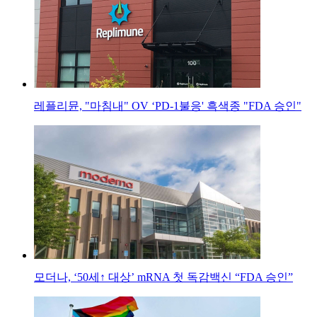
레플리뮨, "마침내" OV ‘PD-1불응' 흑색종 "FDA 승인"
모더나, ‘50세↑ 대상’ mRNA 첫 독감백신 “FDA 승인”