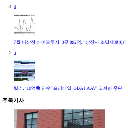
4
7월 비상장 바이오투자, 3곳 892억..”상장사 조달제로(0)”
5
릴리, ‘10억弗 인수’ 프리베일 'GBA1 AAV' 고셔병 중단
주목기사