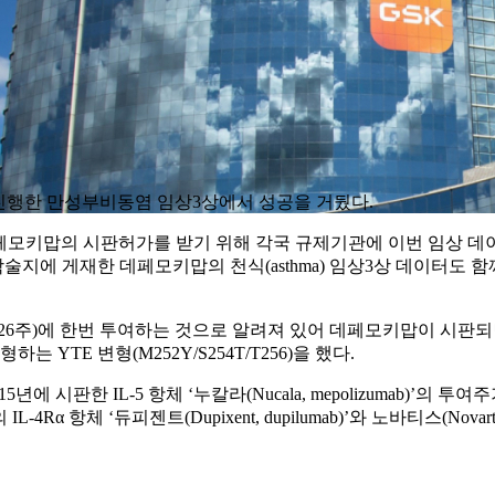
’으로 진행한 만성부비동염 임상3상에서 성공을 거뒀다.
데페모키맙의 시판허가를 받기 위해 각국 규제기관에 이번 임상 데
술지에 게재한 데페모키맙의 천식(asthma) 임상3상 데이터도
 26주)에 한번 투여하는 것으로 알려져 있어 데페모키맙이 시판되
YTE 변형(M252Y/S254T/T256)을 했다.
15년에 시판한 IL-5 항체 ‘누칼라(Nucala, mepolizumab
항체 ‘듀피젠트(Dupixent, dupilumab)’와 노바티스(Novartis)의