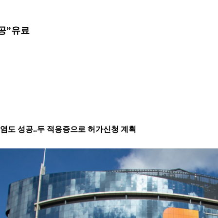
공”
유료
비동염도 성공..두 적응증으로 허가신청 계획