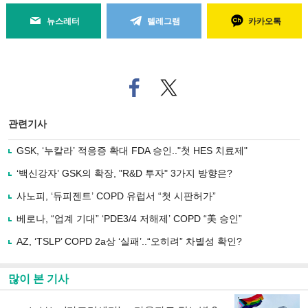
뉴스레터
텔레그램
카카오톡
페
트위
이
터로
스
기사
북
공유
관련기사
으
하기
로
GSK, ‘누칼라’ 적응증 확대 FDA 승인.."첫 HES 치료제"
기
사
‘백신강자’ GSK의 확장, "R&D 투자" 3가지 방향은?
공
유
사노피, ‘듀피젠트’ COPD 유럽서 “첫 시판허가”
하
베로나, “업계 기대” ‘PDE3/4 저해제’ COPD “美 승인”
기
AZ, ‘TSLP’ COPD 2a상 ‘실패’..“오히려” 차별성 확인?
많이 본 기사