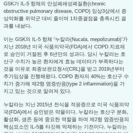
GSK가 IL-5 항체의 만성폐쇄성폐질환(chronic
obstructive pulmonary disease, COPD) 임상3상에서 증
상악화를 위약군 대비 줄이며 1차종결점을 충족시킨 결
과를 내놨다.
이는 GSK의 IL-5 항체 ‘누칼라(Nucala, mepolizumab)’가
지난 2018년 미국 식품의약국(FDA)에서 COPD 치료제
로 승인이 거절된 후 6년만의 성과다. 당시 누칼라는 호
산구 수치가 높은 환자에게 효능 데이터가 부족하다는
것을 이유로 최종보완요청서(CRL)을 받고 2019년부터
추가임상을 진행해왔다. COPD 환자의 40%는 호산구 수
치가 증가해 제2형 염증반응(type 2 inflammation)을 가
지고 있는 것으로 알려져 있다.
누칼라는 지난 2015년 천식을 적응증으로 미국 식품의약
국(FDA)에서 승인받은 약물이다. 누칼라는 호산구 분화,
활성화, 생존 등에 중요한 역할을 하며 제2형 염증반응의
핵심요소인 IL-5를 타깃해 억제하는 기전이다. 누칼라는