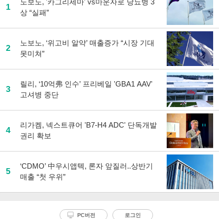
노보노, '카그리세마' vs마운자로 당뇨병 3
1
상 “실패”
노보노, ‘위고비 알약’ 매출증가 “시장 기대
2
못미쳐”
릴리, ‘10억弗 인수’ 프리베일 'GBA1 AAV'
3
고셔병 중단
리가켐, 넥스트큐어 'B7-H4 ADC' 단독개발
4
권리 확보
‘CDMO’ 中우시앱텍, 론자 앞질러..상반기
5
매출 “첫 우위”
PC버전
로그인