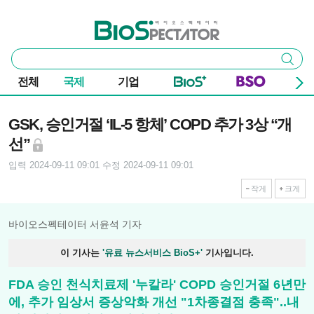
본문 바로가기
주요 메뉴
바이오스펙테이터
통
검색
합
검
전체
국제
기업
색
기사본문
GSK, 승인거절 ‘IL-5 항체’ COPD 추가 3상 “개
선”
입력 2024-09-11 09:01
수정 2024-09-11 09:01
작게
크게
바이오스펙테이터 서윤석 기자
이 기사는
'유료 뉴스서비스 BioS+'
기사입니다.
FDA 승인 천식치료제 '누칼라' COPD 승인거절 6년만
에, 추가 임상서 증상악화 개선 "1차종결점 충족"..내