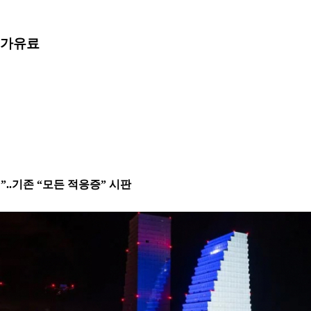
허가
유료
”..기존 “모든 적응증” 시판