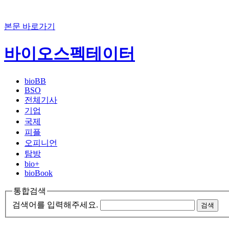
본문 바로가기
바이오스펙테이터
bioBB
BSO
전체기사
기업
국제
피플
오피니언
탐방
bio+
bioBook
통합검색
검색어를 입력해주세요.
검색