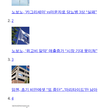
노보노, '카그리세마' vs마운자로 당뇨병 3상 “실패”
2
노보노, ‘위고비 알약’ 매출증가 “시장 기대 못미쳐”
3
암젠, 초기 비만에셋 “또 중단”..'마리타이드'만 남아
4