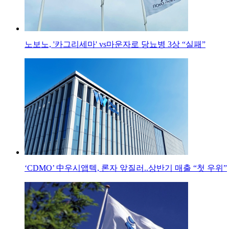
노보노, '카그리세마' vs마운자로 당뇨병 3상 “실패”
‘CDMO’ 中우시앱텍, 론자 앞질러..상반기 매출 “첫 우위”