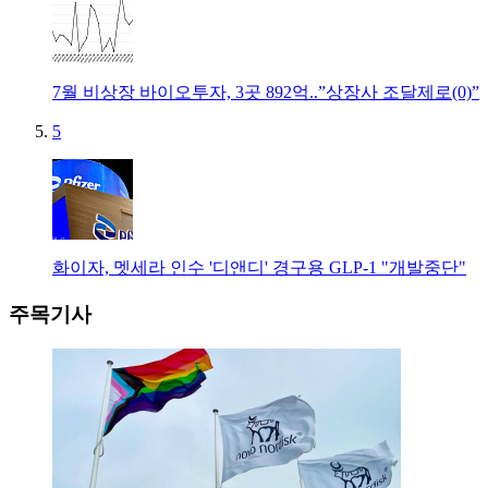
7월 비상장 바이오투자, 3곳 892억..”상장사 조달제로(0)”
5
화이자, 멧세라 인수 '디앤디' 경구용 GLP-1 "개발중단"
주목기사