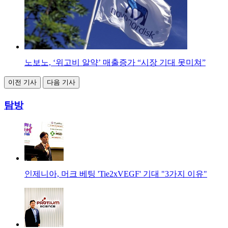
노보노, ‘위고비 알약’ 매출증가 “시장 기대 못미쳐”
이전 기사
다음 기사
탐방
인제니아, 머크 베팅 'Tie2xVEGF' 기대 "3가지 이유"