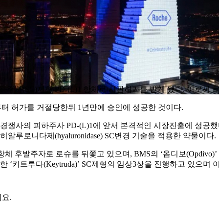
 첫 피하주사(SC)제형 PD-(L)1 항체로 시판허가를 받게 됐다. 이로
부터 허가를 거절당한뒤 1년만에 승인에 성공한 것이다.
 경쟁사의 피하주사 PD-(L)1에 앞서 본격적인 시장진출에 성공
)의 히알루로니다제(hyaluronidase) SC변경 기술을 적용한 약물이다.
C제형 PD-1 항체 후발주자로 로슈를 뒤쫓고 있으며, BMS의 ‘옵디보(Op
한 ‘키트루다(Keytruda)’ SC제형의 임상3상을 진행하고 있으며
요.