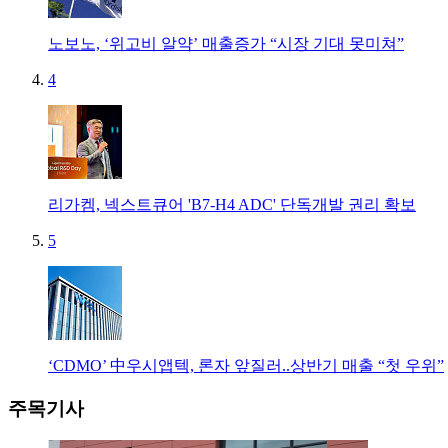
노보노, ‘위고비 알약’ 매출증가 “시장 기대 못미쳐”
4
리가켐, 넥스트큐어 'B7-H4 ADC' 단독개발 권리 확보
5
‘CDMO’ 中우시앱텍, 론자 앞질러..상반기 매출 “첫 우위”
주목기사