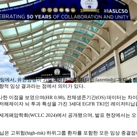
1차치료제 세팅에서, 유한양행이 기술이전한 ‘레이저티닙(lazertinib
 전향적 임상 결과라는 점에서 의미가 있다.
이점을 보였으며(HR 0.98), 전체생존기간(OS) 데이터는 차이가 없
) EGFR 저해제이자 뇌 투과 특성을 가진 3세대 EGFR TKI인 레이저티
) 세계폐암학회(WCLC 2024)에서 공개됐으며, 발표 현장에서는
티닙은 고위험(high-risk) 하위그룹 환자를 포함한 모든 임상 