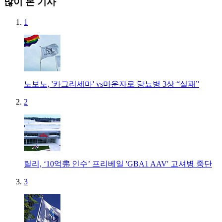
많이 본 기사
1
노보노, '카그리세마' vs마운자로 당뇨병 3상 “실패”
2
릴리, ‘10억弗 인수’ 프리베일 'GBA1 AAV' 고셔병 중단
3