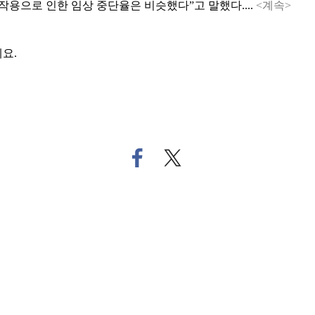
용으로 인한 임상 중단율은 비슷했다”고 말했다....
<계속>
요.
페
트
이
위
스
터
북
로
으
기
로
사
기
공
사
유
공
하
유
기
하