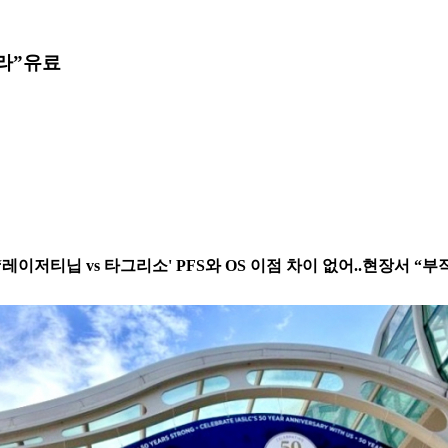
라”
유료
결과, ‘레이저티닙 vs 타그리소' PFS와 OS 이점 차이 없어..현장서