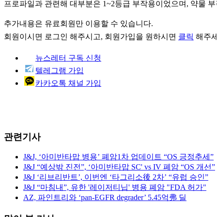
프로파일과 관련해 대부분은 1~2등급 부작용이었으며, 약물 부작
추가내용은 유료회원만 이용할 수 있습니다.
회원이시면
로그인
해주시고, 회원가입을 원하시면
클릭
해주세
뉴스레터 구독 신청
텔레그램 가입
카카오톡 채널 가입
관련기사
J&J, ‘아미반타맙 병용’ 폐암1차 업데이트 “OS 긍정추세”
J&J “예상밖 진전”, ‘아미반타맙 SC' vs IV 폐암 “OS 개선”
J&J ‘리브리반트’, 이번엔 ‘타그리소後 2차’ “유럽 승인”
J&J “마침내”, 유한 '레이저티닙' 병용 폐암 "FDA 허가"
AZ, 파인트리와 ‘pan-EGFR degrader’ 5.45억弗 딜