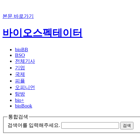
본문 바로가기
바이오스펙테이터
bioBB
BSO
전체기사
기업
국제
피플
오피니언
탐방
bio+
bioBook
통합검색
검색어를 입력해주세요.
검색