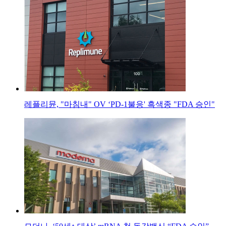
레플리뮨, "마침내" OV ‘PD-1불응' 흑색종 "FDA 승인"