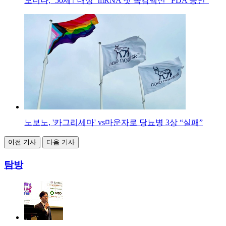
모더나, ‘50세↑ 대상’ mRNA 첫 독감백신 “FDA 승인”
노보노, '카그리세마' vs마운자로 당뇨병 3상 “실패”
이전 기사
다음 기사
탐방