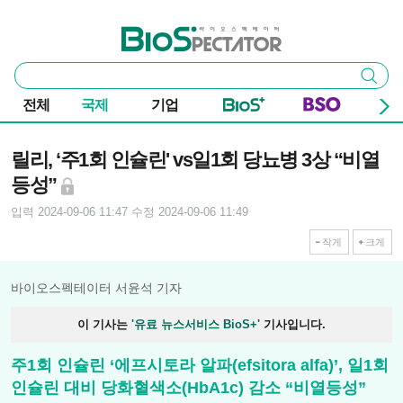
본문 바로가기
주요 메뉴
바이오스펙테이터
통
검색
합
검
전체
국제
기업
색
기사본문
릴리, ‘주1회 인슐린' vs일1회 당뇨병 3상 “비열
등성”
입력 2024-09-06 11:47
수정 2024-09-06 11:49
작게
크게
바이오스펙테이터 서윤석 기자
이 기사는
'유료 뉴스서비스 BioS+'
기사입니다.
주1회 인슐린 ‘에프시토라 알파(efsitora alfa)’, 일1회
인슐린 대비 당화혈색소(HbA1c) 감소 “비열등성”