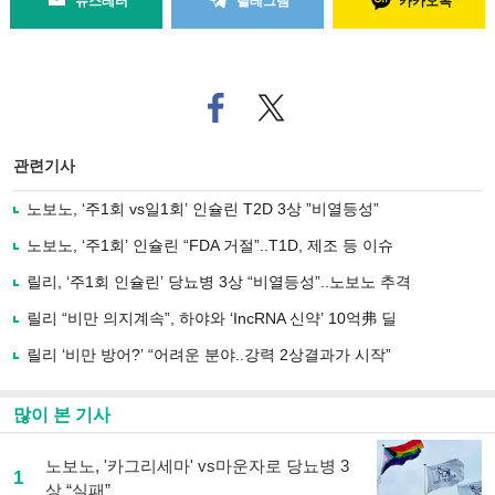
뉴스레터
텔레그램
카카오톡
페
트위
이
터로
스
기사
북
공유
관련기사
으
하기
로
노보노, ‘주1회 vs일1회’ 인슐린 T2D 3상 ”비열등성”
기
사
노보노, ‘주1회’ 인슐린 “FDA 거절”..T1D, 제조 등 이슈
공
유
릴리, ‘주1회 인슐린’ 당뇨병 3상 “비열등성”..노보노 추격
하
릴리 “비만 의지계속”, 하야와 ‘IncRNA 신약’ 10억弗 딜
기
릴리 ‘비만 방어?’ “어려운 분야..강력 2상결과가 시작”
많이 본 기사
노보노, '카그리세마' vs마운자로 당뇨병 3
1
상 “실패”