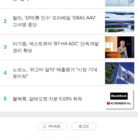
릴리, ‘10억弗 인수’ 프리베일 'GBA1 AAV'
2
고셔병 중단
리가켐, 넥스트큐어 'B7-H4 ADC' 단독개발
3
권리 확보
노보노, ‘위고비 알약’ 매출증가 “시장 기대
4
못미쳐”
5
블랙록, 알테오젠 지분 5.03% 취득
PC버전
로그인