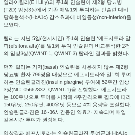
일라이릴리(Eli Lilly)의 주1회 인슐린이 제2형 당뇨병
(T2D) 임상3상에서 기존 매일1회 투여하는 인슐린 대비
당화혈색소(HbA1c) 감소효과에 비열등성(non-inferior)을
보였다.
릴리는 지난 5일(현지시간) 주1회 인슐린 ‘에프시토라 알
파(efsitora alfa)’를 일1회 투여 인슐린과 비교분석한 2건
의 임상3상(QWINT-1, QWINT-3) 탑라인 결과를 밝혔다.
먼저 릴리는 기저(basal) 인슐린을 사용하지 않는 제2형
당뇨병 환자 796명을 대상으로 에프시토라와 일1회 투여
하는 인슐린글라진(insulin glargine) 투여해 52주간 임상
3상(NCT05662332, QWINT-1)을 진행했다. 에프시토라
는 100유닛으로 투여를 시작해 4주간격으로 필요에 따라
150유닛, 250유닛, 400유닛 등으로 4회 용량을 조절했다.
인슐린글라진은 16~36시간동안 약효가 지속되며 매일
같은시간 투여가 권장된다.
임상결과 에프시토라는 인슐린글라진 투여군과 HbA1c