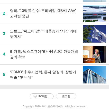
릴리, ‘10억弗 인수’ 프리베일 'GBA1 AAV'
2
고셔병 중단
노보노, ‘위고비 알약’ 매출증가 “시장 기대
3
못미쳐”
리가켐, 넥스트큐어 'B7-H4 ADC' 단독개발
4
권리 확보
‘CDMO’ 中우시앱텍, 론자 앞질러..상반기
5
매출 “첫 우위”
PC버전
로그인
Copyright 2016. 바이오스펙테이터. All rights reserved