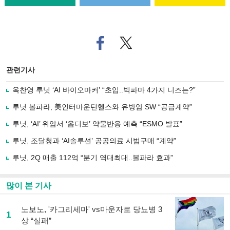
페
트위
이
터로
스
기사
북
공유
관련기사
으
하기
로
옥찬영 루닛 ‘AI 바이오마커’ “초입..빅파마 4가지 니즈는?”
기
사
루닛 볼파라, 美인터마운틴헬스와 유방암 SW “공급계약”
공
유
루닛, ‘AI’ 위암서 ‘옵디보’ 약물반응 예측 “ESMO 발표”
하
루닛, 조달청과 ‘AI솔루션’ 공공의료 시범구매 “계약”
기
루닛, 2Q 매출 112억 “분기 역대최대..볼파라 효과”
많이 본 기사
노보노, '카그리세마' vs마운자로 당뇨병 3
1
상 “실패”