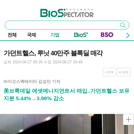
본문 바로가기
주요 메뉴
바이오스펙테이터
통
검색
합
검
전체
국제
기업
색
기사본문
가던트헬스, 루닛 40만주 블록딜 매각
입력 2024-08-27 09:29
수정 2024-08-27 09:49
작게
크게
바이오스펙테이터 김성민 기자
美브룩데일 에셋메니지먼트서 매입..가던트헬스 보유
지분 5.44%→3.98% 감소