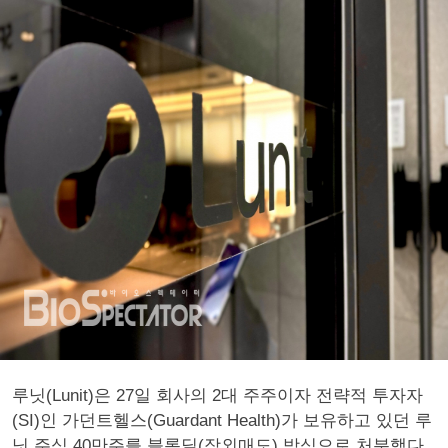
루닛(Lunit)은 27일 회사의 2대 주주이자 전략적 투자자
(SI)인 가던트헬스(Guardant Health)가 보유하고 있던 루
닛 주식 40만주를 블록딜(장외매도) 방식으로 처분했다